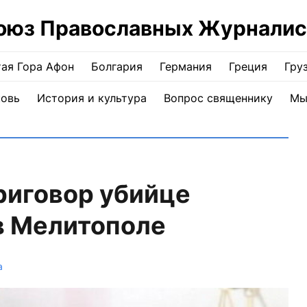
оюз Православных Журналис
ая Гора Афон
Болгария
Германия
Греция
Гру
ковь
История и культура
Вопрос священнику
Мы
приговор убийце
в Мелитополе
а