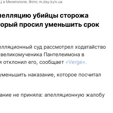
 в Мелитополе. Фото: m.day.kyiv.ua
апелляцию убийцы сторожа
торый просил уменьшить срок
елляционный суд рассмотрел ходатайство
 великомученика Пантелеимона в
и отклонил его, сообщает
«Verge».
уменьшить наказание, которое посчитал
мание не приняла: апелляционную жалобу