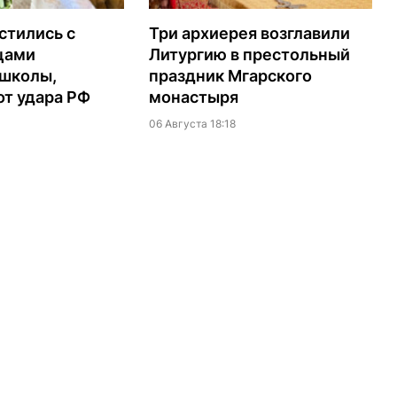
стились с
Три архиерея возглавили
цами
Литургию в престольный
 школы,
праздник Мгарского
т удара РФ
монастыря
06 Августа 18:18