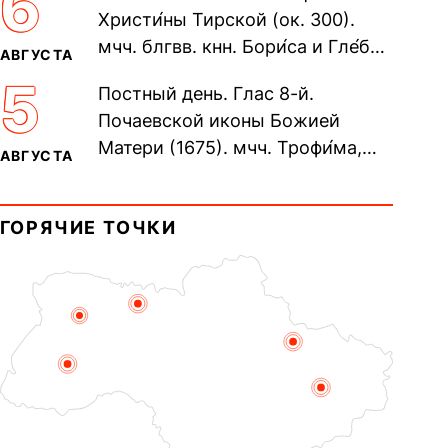
6
Христи́ны Тирской (ок. 300).
мчч. блгвв. кнн. Бори́са и Гле́ба,
АВГУСТА
во Святом Крещении Рома́на и
5
Постный день. Глас 8-й.
Дави́да (1015). Прп....
Почаевской иконы Божией
Матери (1675). мчч. Трофи́ма,
АВГУСТА
Фео́фила и с ними 13-ти
мучеников (284–305). прав.
ГОРЯЧИЕ ТОЧКИ
воина Фео́дора...