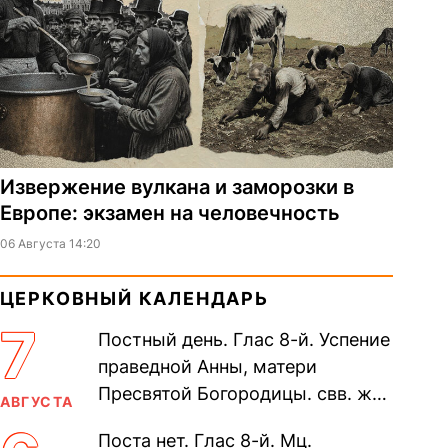
Извержение вулкана и заморозки в
Европе: экзамен на человечность
06 Августа 14:20
ЦЕРКОВНЫЙ КАЛЕНДАРЬ
7
Постный день. Глас 8-й. Успение
праведной Анны, матери
Пресвятой Богородицы. свв. жен
АВГУСТА
Олимпиа́ды, диаконисы (409) и
Поста нет. Глас 8-й. Мц.
прп. Евпракси́и девы,...