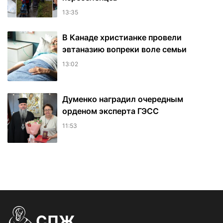
13:35
В Канаде христианке провели
эвтаназию вопреки воле семьи
13:02
Думенко наградил очередным
орденом эксперта ГЭСС
11:53
СПЖ