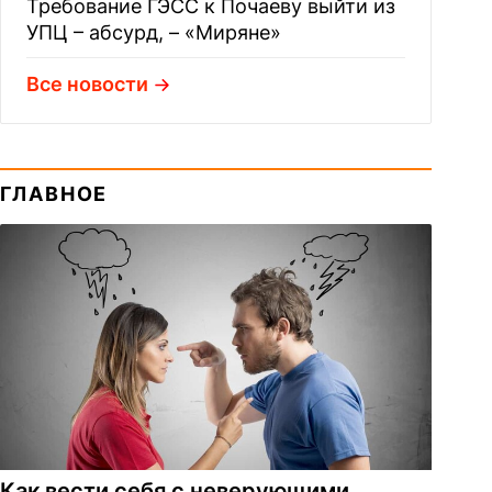
Требование ГЭСС к Почаеву выйти из
УПЦ – абсурд, – «Миряне»
Все новости
ГЛАВНОЕ
Как вести себя с неверующими