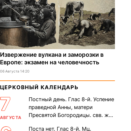
Извержение вулкана и заморозки в
Европе: экзамен на человечность
06 Августа 14:20
ЦЕРКОВНЫЙ КАЛЕНДАРЬ
7
Постный день. Глас 8-й. Успение
праведной Анны, матери
Пресвятой Богородицы. свв. жен
АВГУСТА
Олимпиа́ды, диаконисы (409) и
Поста нет. Глас 8-й. Мц.
прп. Евпракси́и девы,...