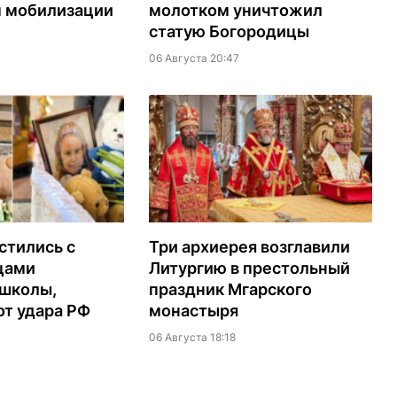
м мобилизации
молотком уничтожил
статую Богородицы
06 Августа 20:47
стились с
Три архиерея возглавили
цами
Литургию в престольный
 школы,
праздник Мгарского
т удара РФ
монастыря
06 Августа 18:18