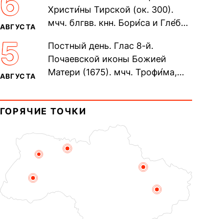
6
Христи́ны Тирской (ок. 300).
мчч. блгвв. кнн. Бори́са и Гле́ба,
АВГУСТА
во Святом Крещении Рома́на и
5
Постный день. Глас 8-й.
Дави́да (1015). Прп....
Почаевской иконы Божией
Матери (1675). мчч. Трофи́ма,
АВГУСТА
Фео́фила и с ними 13-ти
мучеников (284–305). прав.
ГОРЯЧИЕ ТОЧКИ
воина Фео́дора...