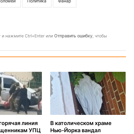
фоломей
Политика
Фанар
и нажмите Ctrl+Enter или
Отправить ошибку
, чтобы
горячая линия
В католическом храме
ященникам УПЦ
Нью-Йорка вандал