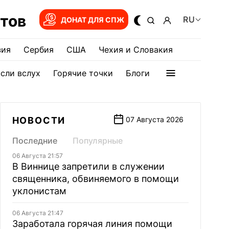
тов
RU
ДОНАТ ДЛЯ СПЖ
зия
Сербия
США
Чехия и Словакия
сли вслух
Горячие точки
Блоги
НОВОСТИ
07 Августа 2026
Последние
Популярные
06 Августа 21:57
В Виннице запретили в служении
священника, обвиняемого в помощи
уклонистам
06 Августа 21:47
Заработала горячая линия помощи