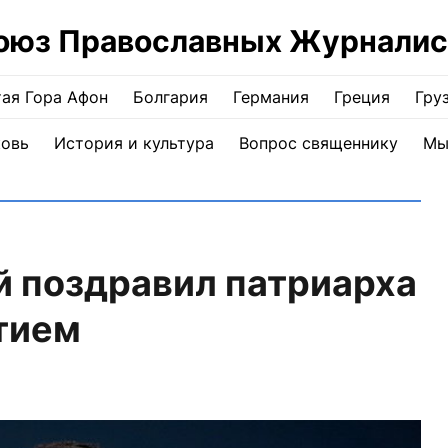
оюз Православных Журналис
ая Гора Афон
Болгария
Германия
Греция
Гру
ковь
История и культура
Вопрос священнику
Мы
й поздравил патриарха
тием