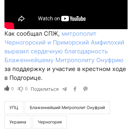
Как сообщал СПЖ,
митрополит
Черногорский и Приморский Амфилохий
выразил сердечную благодарность
Блаженнейшему Митрополиту Онуфрию
за поддержку и участие в крестном ходе
в Подгорице.
0
0
Поделиться
УПЦ
Блаженнейший Митрополит Онуфрий
Украина
Черногория