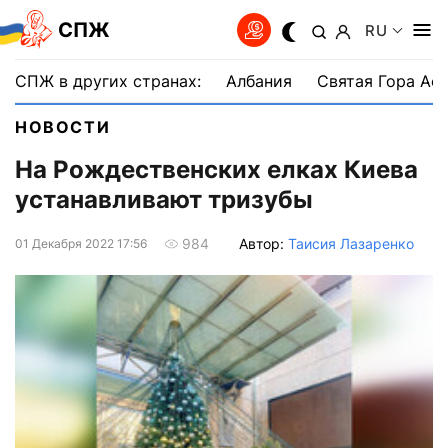
СПЖ
RU
СПЖ в других странах:
Албания
Святая Гора Аф
НОВОСТИ
На Рождественских елках Киева
устанавливают тризубы
Автор:
Таисия Лазаренко
984
01 Декабря 2022 17:56