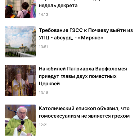
недель декрета
14:13
Требование ГЭСС к Почаеву выйти из
УПЦ - абсурд, - «Миряне»
13:51
На юбилей Патриарха Варфоломея
приедут главы двух поместных
Церквей
13:18
Католический епископ объявил, что
гомосексуализм не является грехом
12:21