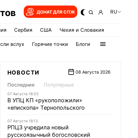
тов
RU
ДОНАТ ДЛЯ СПЖ
зия
Сербия
США
Чехия и Словакия
сли вслух
Горячие точки
Блоги
НОВОСТИ
08 Августа 2026
Последние
Популярные
07 Августа 18:33
В УПЦ КП «рукоположили»
«епископа» Тернопольского
07 Августа 18:13
РПЦЗ учредила новый
русскоязычный богословский