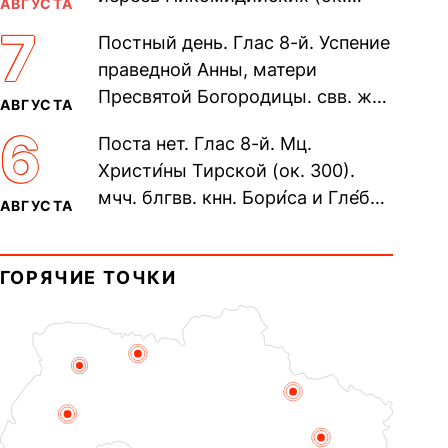
АВГУСТА
305). Прп. Моисе́я У́грина,
7
Постный день. Глас 8-й. Успение
Печерского, в Ближних
праведной Анны, матери
пещерах...
Пресвятой Богородицы. свв. жен
АВГУСТА
Олимпиа́ды, диаконисы (409) и
6
Поста нет. Глас 8-й. Мц.
прп. Евпракси́и девы,...
Христи́ны Тирской (ок. 300).
мчч. блгвв. кнн. Бори́са и Гле́ба,
АВГУСТА
во Святом Крещении Рома́на и
Дави́да (1015). Прп....
ГОРЯЧИЕ ТОЧКИ