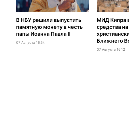
В НБУ решили выпустить
МИД Кипра 
памятную монету в честь
средства н
папы Иоанна Павла II
христианск
Ближнего В
07 Августа 16:54
07 Августа 16:12