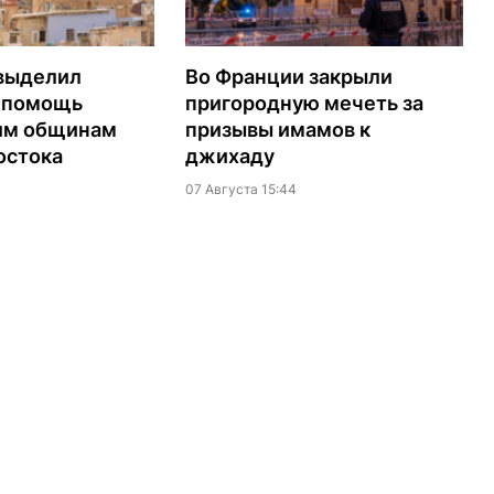
выделил
Во Франции закрыли
а помощь
пригородную мечеть за
им общинам
призывы имамов к
остока
джихаду
07 Августа 15:44