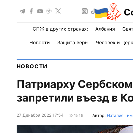
С
СПЖ в других странах:
Албания
Свят
Новости
Защита веры
Человек и Цер
НОВОСТИ
Патриарху Сербско
запретили въезд в К
27 Декабря 2022 17:54
Автор:
Наталия Ти
1516