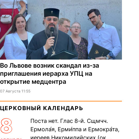
Во Львове возник скандал из-за
приглашения иерарха УПЦ на
открытие медцентра
07 Августа 11:55
ЦЕРКОВНЫЙ КАЛЕНДАРЬ
8
Поста нет. Глас 8-й. Сщмчч.
Ермола́я, Ерми́ппа и Ермокра́та,
иереев Никомидийских (ок.