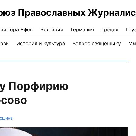
оюз Православных Журналис
ая Гора Афон
Болгария
Германия
Греция
Гру
ковь
История и культура
Вопрос священнику
Мы
му Порфирию
осово
мошина