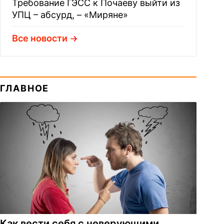
Требование ГЭСС к Почаеву выйти из
УПЦ – абсурд, – «Миряне»
Все новости
ГЛАВНОЕ
Как вести себя с неверующими