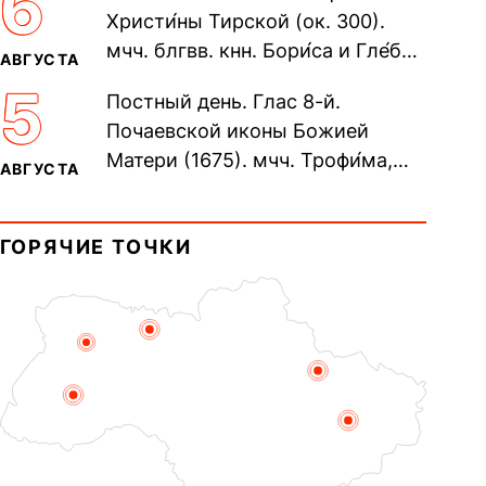
6
Христи́ны Тирской (ок. 300).
мчч. блгвв. кнн. Бори́са и Гле́ба,
АВГУСТА
во Святом Крещении Рома́на и
5
Постный день. Глас 8-й.
Дави́да (1015). Прп....
Почаевской иконы Божией
Матери (1675). мчч. Трофи́ма,
АВГУСТА
Фео́фила и с ними 13-ти
мучеников (284–305). прав.
ГОРЯЧИЕ ТОЧКИ
воина Фео́дора...