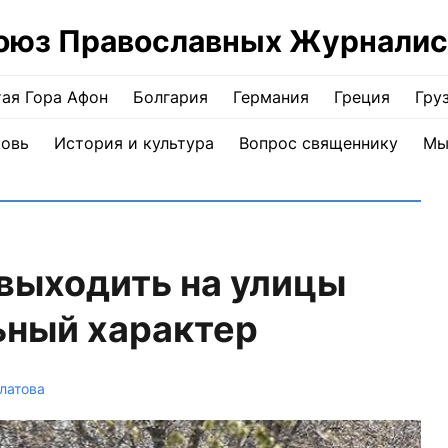
оюз Православных Журналис
ая Гора Афон
Болгария
Германия
Греция
Гру
ковь
История и культура
Вопрос священнику
Мы
выходить на улицы
ьный характер
латова