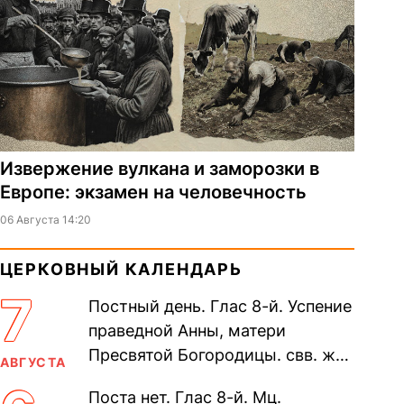
Извержение вулкана и заморозки в
Европе: экзамен на человечность
06 Августа 14:20
ЦЕРКОВНЫЙ КАЛЕНДАРЬ
7
Постный день. Глас 8-й. Успение
праведной Анны, матери
Пресвятой Богородицы. свв. жен
АВГУСТА
Олимпиа́ды, диаконисы (409) и
Поста нет. Глас 8-й. Мц.
прп. Евпракси́и девы,...