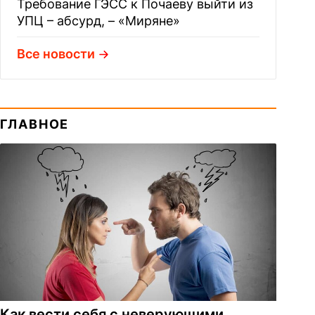
Требование ГЭСС к Почаеву выйти из
УПЦ – абсурд, – «Миряне»
Все новости
ГЛАВНОЕ
Как вести себя с неверующими