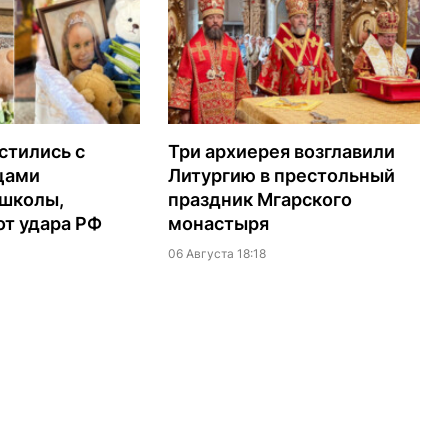
стились с
Три архиерея возглавили
цами
Литургию в престольный
 школы,
праздник Мгарского
т удара РФ
монастыря
06 Августа 18:18