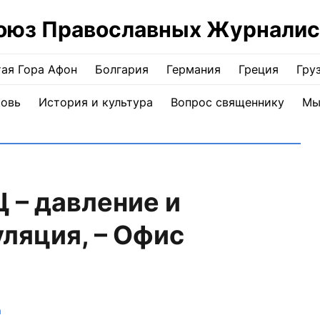
оюз Православных Журналис
ая Гора Афон
Болгария
Германия
Греция
Гру
ковь
История и культура
Вопрос священнику
Мы
 – давление и
ляция, – Офис
а