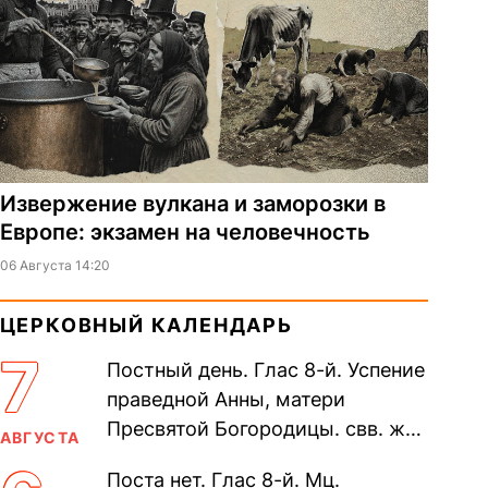
Извержение вулкана и заморозки в
Европе: экзамен на человечность
06 Августа 14:20
ЦЕРКОВНЫЙ КАЛЕНДАРЬ
7
Постный день. Глас 8-й. Успение
праведной Анны, матери
Пресвятой Богородицы. свв. жен
АВГУСТА
Олимпиа́ды, диаконисы (409) и
Поста нет. Глас 8-й. Мц.
прп. Евпракси́и девы,...