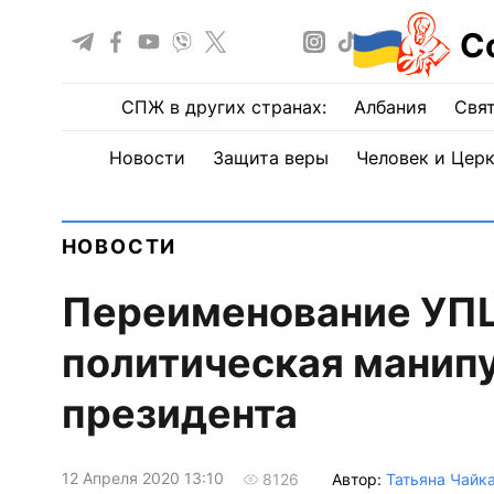
С
СПЖ в других странах:
Албания
Свят
Новости
Защита веры
Человек и Цер
НОВОСТИ
Переименование УПЦ
политическая манипу
президента
12 Апреля 2020 13:10
Автор:
Татьяна Чайк
8126