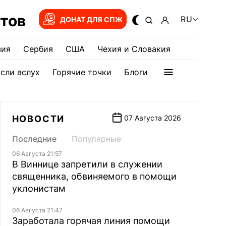
тов
RU
ДОНАТ ДЛЯ СПЖ
зия
Сербия
США
Чехия и Словакия
сли вслух
Горячие точки
Блоги
НОВОСТИ
07 Августа 2026
Последние
Популярные
06 Августа 21:57
В Виннице запретили в служении
священника, обвиняемого в помощи
уклонистам
06 Августа 21:47
Заработала горячая линия помощи