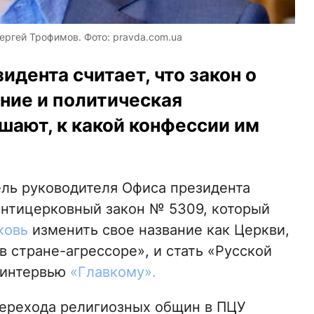
ргей Трофимов. Фото: pravda.com.ua
дента считает, что закон о
ние и политическая
шают, к какой конфессии им
ель руководителя Офиса президента
нтицерковный закон № 5309, который
ковь
изменить свое название как Церкви,
в стране-агрессоре», и стать «Русской
 интервью
«Главкому».
перехода религиозных общин в ПЦУ