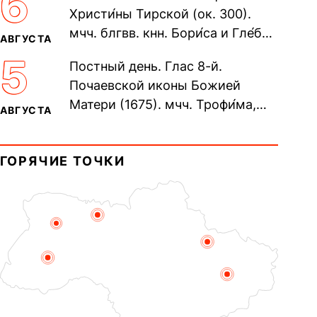
6
Христи́ны Тирской (ок. 300).
мчч. блгвв. кнн. Бори́са и Гле́ба,
АВГУСТА
во Святом Крещении Рома́на и
5
Постный день. Глас 8-й.
Дави́да (1015). Прп....
Почаевской иконы Божией
Матери (1675). мчч. Трофи́ма,
АВГУСТА
Фео́фила и с ними 13-ти
мучеников (284–305). прав.
ГОРЯЧИЕ ТОЧКИ
воина Фео́дора...