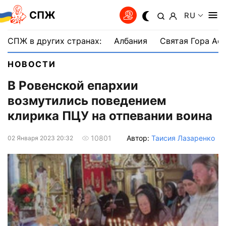
СПЖ
RU
СПЖ в других странах:
Албания
Святая Гора Аф
НОВОСТИ
В Ровенской епархии
возмутились поведением
клирика ПЦУ на отпевании воина
Автор:
Таисия Лазаренко
10801
02 Января 2023 20:32