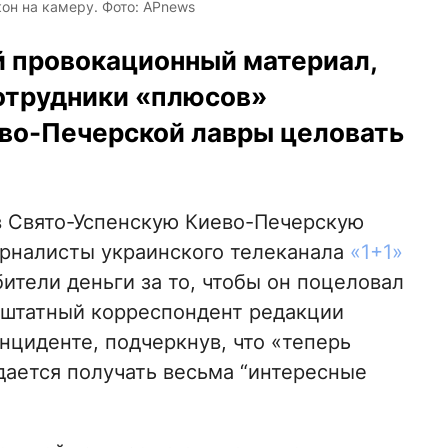
он на камеру. Фото: APnews
й провокационный материал,
отрудники «плюсов»
во-Печерской лавры целовать
а в Свято-Успенскую Киево-Печерскую
урналисты украинского телеканала
«1+1»
ители деньги за то, чтобы он поцеловал
ештатный корреспондент редакции
нциденте, подчеркнув, что «теперь
дается получать весьма “интересные