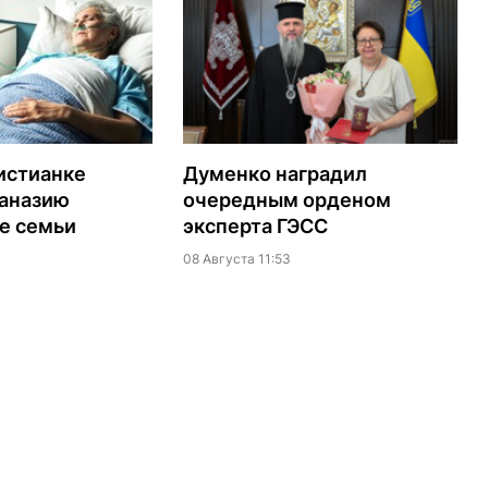
истианке
Думенко наградил
таназию
очередным орденом
е семьи
эксперта ГЭСС
08 Августа 11:53