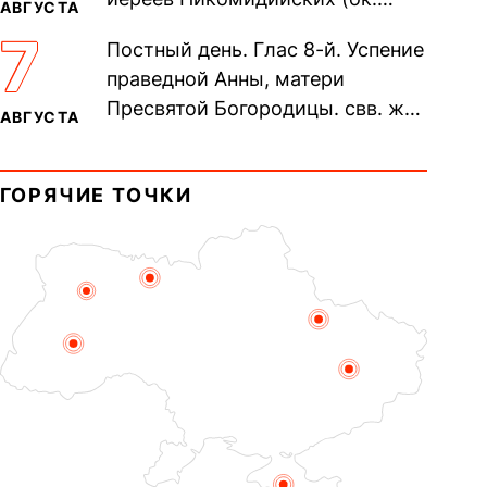
АВГУСТА
305). Прп. Моисе́я У́грина,
7
Постный день. Глас 8-й. Успение
Печерского, в Ближних
праведной Анны, матери
пещерах...
Пресвятой Богородицы. свв. жен
АВГУСТА
Олимпиа́ды, диаконисы (409) и
прп. Евпракси́и девы,...
ГОРЯЧИЕ ТОЧКИ