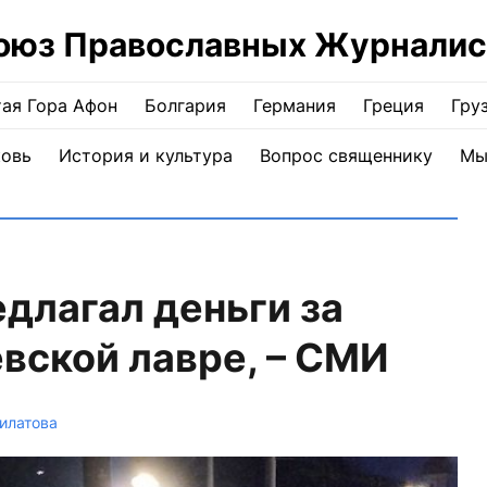
оюз Православных Журналис
ая Гора Афон
Болгария
Германия
Греция
Гру
ковь
История и культура
Вопрос священнику
Мы
длагал деньги за
евской лавре, – СМИ
илатова