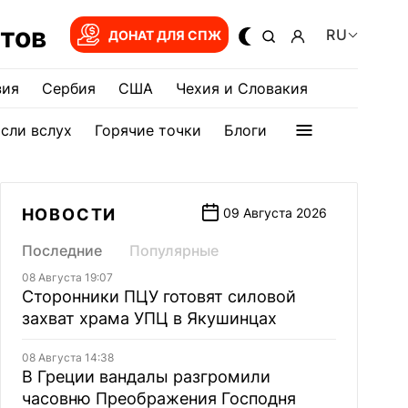
тов
RU
ДОНАТ ДЛЯ СПЖ
зия
Сербия
США
Чехия и Словакия
сли вслух
Горячие точки
Блоги
НОВОСТИ
09 Августа 2026
Последние
Популярные
08 Августа 19:07
Сторонники ПЦУ готовят силовой
захват храма УПЦ в Якушинцах
08 Августа 14:38
В Греции вандалы разгромили
часовню Преображения Господня