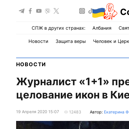
С
СПЖ в других странах:
Албания
Свят
Новости
Защита веры
Человек и Цер
НОВОСТИ
Журналист «1+1» пре
целование икон в Ки
19 Апреля 2020 15:07
Автор:
Екатерина Ф
12483