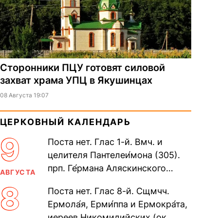
Сторонники ПЦУ готовят силовой
захват храма УПЦ в Якушинцах
08 Августа 19:07
ЦЕРКОВНЫЙ КАЛЕНДАРЬ
9
Поста нет. Глас 1-й. Вмч. и
целителя Пантелеи́мона (305).
прп. Ге́рмана Аляскинского
АВГУСТА
(прославление 1970). Блж.
8
Поста нет. Глас 8-й. Сщмчч.
Николая Кочанова, Христа
Ермола́я, Ерми́ппа и Ермокра́та,
ради...
иереев Никомидийских (ок.