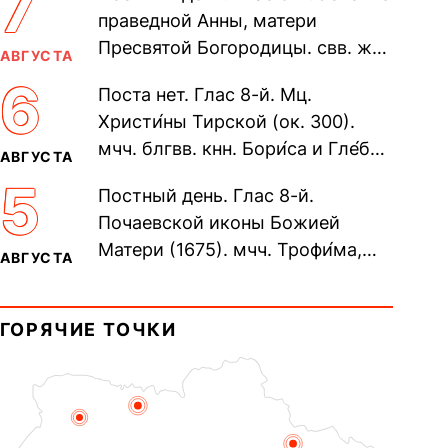
7
праведной Анны, матери
Пресвятой Богородицы. свв. жен
АВГУСТА
Олимпиа́ды, диаконисы (409) и
6
Поста нет. Глас 8-й. Мц.
прп. Евпракси́и девы,...
Христи́ны Тирской (ок. 300).
мчч. блгвв. кнн. Бори́са и Гле́ба,
АВГУСТА
во Святом Крещении Рома́на и
5
Постный день. Глас 8-й.
Дави́да (1015). Прп....
Почаевской иконы Божией
Матери (1675). мчч. Трофи́ма,
АВГУСТА
Фео́фила и с ними 13-ти
мучеников (284–305). прав.
ГОРЯЧИЕ ТОЧКИ
воина Фео́дора...