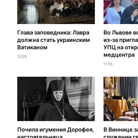
Глава заповедника: Лавра
Во Львове в
должна стать украинским
из-за пригл
Ватиканом
УПЦ на отк
медцентра
12:05
11:55
Почила игумения Дорофея,
В Виннице з
настоятельница
служении с