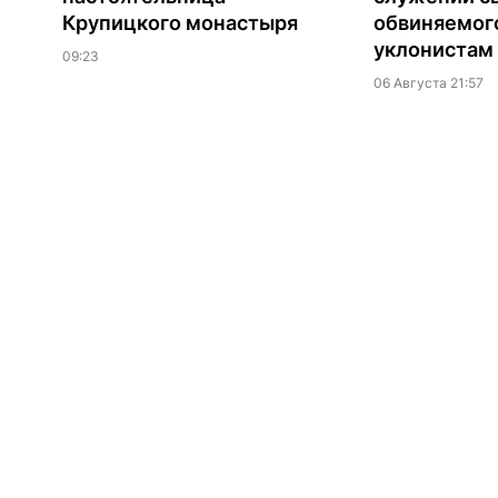
Крупицкого монастыря
обвиняемог
уклонистам
09:23
06 Августа 21:57