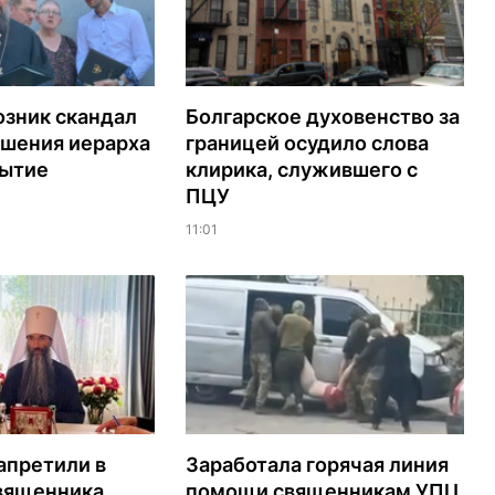
озник скандал
Болгарское духовенство за
ашения иерарха
границей осудило слова
рытие
клирика, служившего с
ПЦУ
11:01
апретили в
Заработала горячая линия
вященника,
помощи священникам УПЦ