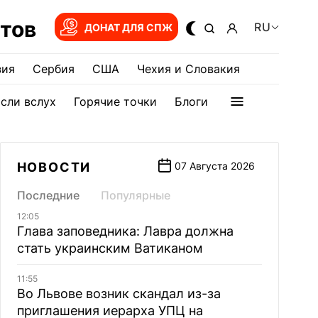
тов
RU
ДОНАТ ДЛЯ СПЖ
зия
Сербия
США
Чехия и Словакия
сли вслух
Горячие точки
Блоги
НОВОСТИ
07 Августа 2026
Последние
Популярные
12:05
Глава заповедника: Лавра должна
стать украинским Ватиканом
11:55
Во Львове возник скандал из-за
приглашения иерарха УПЦ на