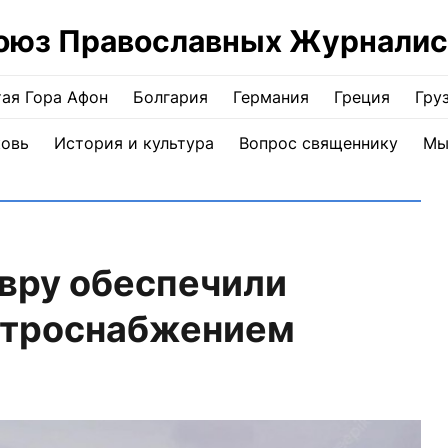
оюз Православных Журналис
ая Гора Афон
Болгария
Германия
Греция
Гру
ковь
История и культура
Вопрос священнику
Мы
вру обеспечили
ктроснабжением