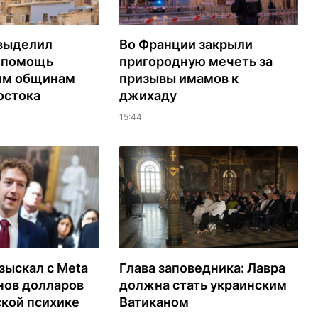
выделил
Во Франции закрыли
а помощь
пригородную мечеть за
им общинам
призывы имамов к
остока
джихаду
15:44
зыскал с Meta
Глава заповедника: Лавра
нов долларов
должна стать украинским
ской психике
Ватиканом