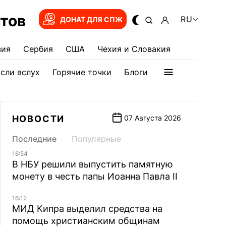
тов
RU
ДОНАТ ДЛЯ СПЖ
зия
Сербия
США
Чехия и Словакия
сли вслух
Горячие точки
Блоги
НОВОСТИ
07 Августа 2026
Последние
Популярные
16:54
В НБУ решили выпустить памятную
монету в честь папы Иоанна Павла II
16:12
МИД Кипра выделил средства на
помощь христианским общинам