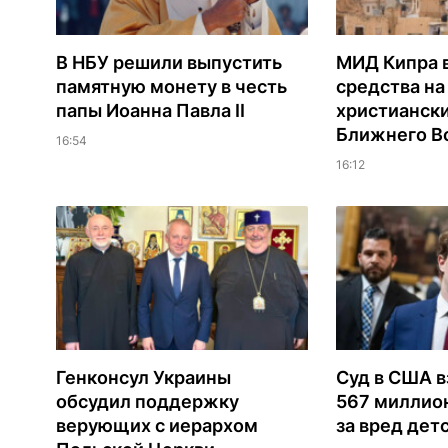
В НБУ решили выпустить
МИД Кипра 
памятную монету в честь
средства н
папы Иоанна Павла II
христианск
Ближнего В
16:54
16:12
Генконсул Украины
Суд в США в
обсудил поддержку
567 миллио
верующих с иерархом
за вред дет