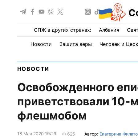
С
СПЖ в других странах:
Албания
Свят
Новости
Защита веры
Человек и Цер
НОВОСТИ
Освобожденного епи
приветствовали 10-
флешмобом
18 Мая 2020 19:29
Автор:
Екатерина Филато
625