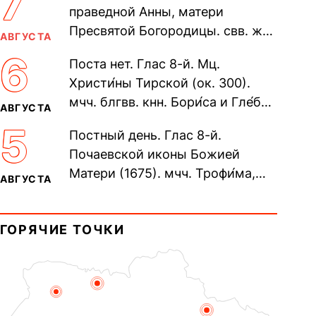
7
праведной Анны, матери
Пресвятой Богородицы. свв. жен
АВГУСТА
Олимпиа́ды, диаконисы (409) и
6
Поста нет. Глас 8-й. Мц.
прп. Евпракси́и девы,...
Христи́ны Тирской (ок. 300).
мчч. блгвв. кнн. Бори́са и Гле́ба,
АВГУСТА
во Святом Крещении Рома́на и
5
Постный день. Глас 8-й.
Дави́да (1015). Прп....
Почаевской иконы Божией
Матери (1675). мчч. Трофи́ма,
АВГУСТА
Фео́фила и с ними 13-ти
мучеников (284–305). прав.
ГОРЯЧИЕ ТОЧКИ
воина Фео́дора...