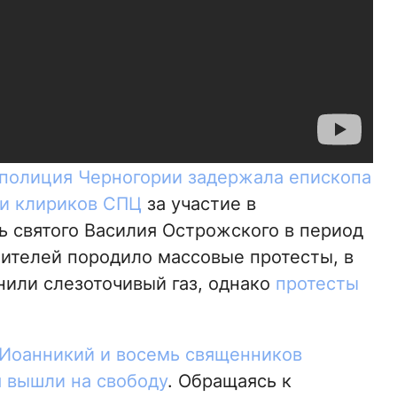
полиция Черногории задержала епископа
и клириков СПЦ
за участие в
ь святого Василия Острожского в период
ителей породило массовые протесты, в
или слезоточивый газ, однако
протесты
 Иоанникий и восемь священников
я вышли на свободу
. Обращаясь к