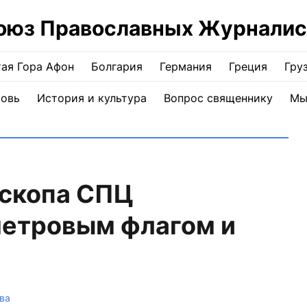
оюз Православных Журналис
ая Гора Афон
Болгария
Германия
Греция
Гру
ковь
История и культура
Вопрос священнику
Мы
скопа СПЦ
метровым флагом и
ва