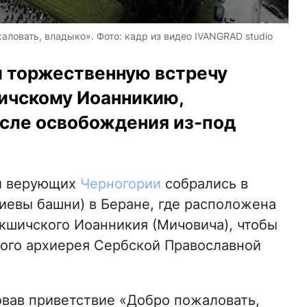
ловать, владыко». Фото: кадр из видео IVANGRAD studio
 торжественную встречу
ичскому Иоанникию,
сле освобождения из-под
ни верующих
Черногории
собрались в
евы башни) в Беране, где расположена
кшичского Иоанникия (Мичовича), чтобы
ого архиерея Сербской Православной
вав приветствие «Добро пожаловать,