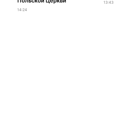
Польской Церкви
13:43
14:24