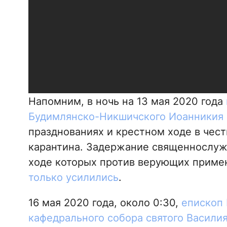
Напомним, в ночь на 13 мая 2020 года
Будимлянско-Никшичского Иоанникия 
празднованиях и крестном ходе в чест
карантина. Задержание священнослуж
ходе которых против верующих примен
только усилились
.
16 мая 2020 года, около 0:30,
епископ
кафедрального собора святого Васили