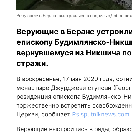
Верующие в Беране выстроились в надпись «Добро пожа
Верующие в Беране устроили
епископу Будимлянско-Никш
вернувшемуся из Никшича по
стражи.
В воскресенье, 17 мая 2020 года, сот
монастыре Джурджеви ступови (Георги
резиденция епископа Будимлянско-Ни
торжественно встретить освобожденн
Церкви, сообщает
Rs.sputniknews.com
.
Верующие выстроились в ряды, образо