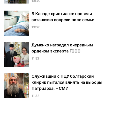
13:35
В Канаде христианке провели
эвтаназию вопреки воле семьи
13:02
Думенко наградил очередным
орденом эксперта ГЭСС
11:53
Служивший с ПЦУ болгарский
клирик пытался влиять на выборы
Патриарха, – СМИ
11:32