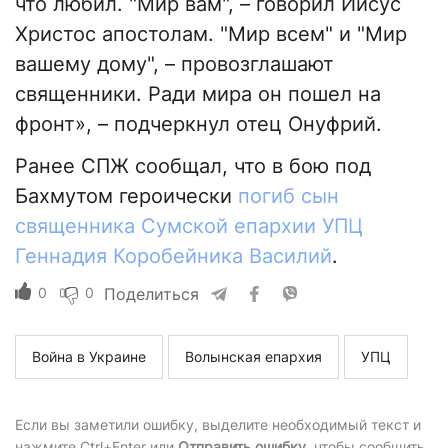
что любил. "Мир вам", – говорил Иисус
Христос апостолам. "Мир всем" и "Мир
вашему дому", – провозглашают
священники. Ради мира он пошел на
фронт», – подчеркнул отец Онуфрий.
Ранее СПЖ сообщал, что в бою под
Бахмутом героически
погиб сын
священника Сумской епархии УПЦ
Геннадия Коробейника Василий
.
0
0
Поделиться
Война в Украине
Волынская епархия
УПЦ
Если вы заметили ошибку, выделите необходимый текст и
нажмите Ctrl+Enter или
Отправить ошибку
, чтобы сообщить