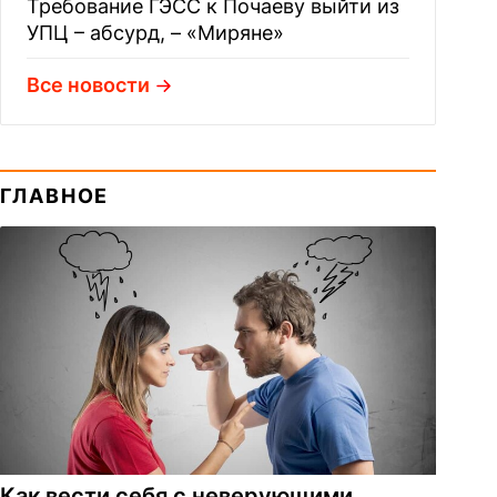
Требование ГЭСС к Почаеву выйти из
УПЦ – абсурд, – «Миряне»
Все новости
ГЛАВНОЕ
Как вести себя с неверующими