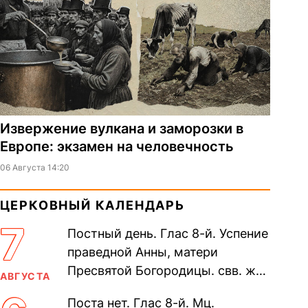
Извержение вулкана и заморозки в
Европе: экзамен на человечность
06 Августа 14:20
ЦЕРКОВНЫЙ КАЛЕНДАРЬ
7
Постный день. Глас 8-й. Успение
праведной Анны, матери
Пресвятой Богородицы. свв. жен
АВГУСТА
Олимпиа́ды, диаконисы (409) и
Поста нет. Глас 8-й. Мц.
прп. Евпракси́и девы,...