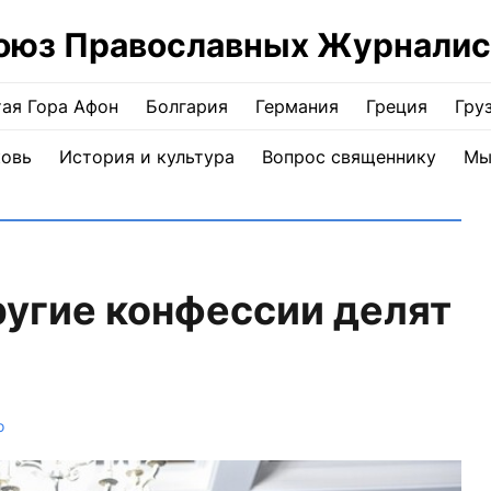
оюз Православных Журналис
ая Гора Афон
Болгария
Германия
Греция
Гру
ковь
История и культура
Вопрос священнику
Мы
ругие конфессии делят
о