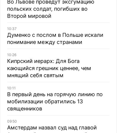
Во Львове проведут эксгумацию
польских солдат, погибших во
Второй мировой
10:37
Думенко с послом в Польше искали
понимание между странами
10:26
Кипрский иерарх: Для Бога
кающийся грешник ценнее, чем
мнящий себя святым
10:11
В первый день на горячую линию по
мобилизации обратились 13
священников
09:50
Амстердам назвал суд над главой