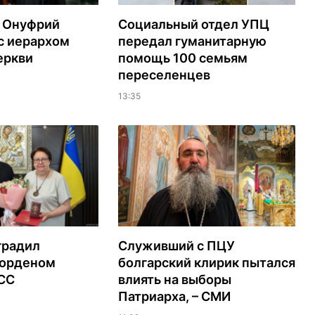
 Онуфрий
Социальный отдел УПЦ
с иерархом
передал гуманитарную
еркви
помощь 100 семьям
переселенцев
13:35
градил
Служивший с ПЦУ
орденом
болгарский клирик пытался
ЭСС
влиять на выборы
Патриарха, – СМИ