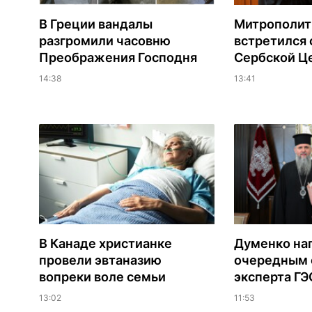
В Греции вандалы
Митрополит
разгромили часовню
встретился 
Преображения Господня
Сербской Ц
14:38
13:41
В Канаде христианке
Думенко на
провели эвтаназию
очередным 
вопреки воле семьи
эксперта Г
13:02
11:53