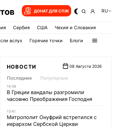
тов
RU
ДОНАТ ДЛЯ СПЖ
зия
Сербия
США
Чехия и Словакия
сли вслух
Горячие точки
Блоги
НОВОСТИ
08 Августа 2026
Последние
Популярные
14:38
В Греции вандалы разгромили
часовню Преображения Господня
13:41
Митрополит Онуфрий встретился с
иерархом Сербской Церкви