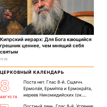
Кипрский иерарх: Для Бога кающийся
грешник ценнее, чем мнящий себя
святым
10:26
ЦЕРКОВНЫЙ КАЛЕНДАРЬ
8
Поста нет. Глас 8-й. Сщмчч.
Ермола́я, Ерми́ппа и Ермокра́та,
иереев Никомидийских (ок.
АВГУСТА
305). Прп. Моисе́я У́грина,
Постный день. Глас 8-й. Успение