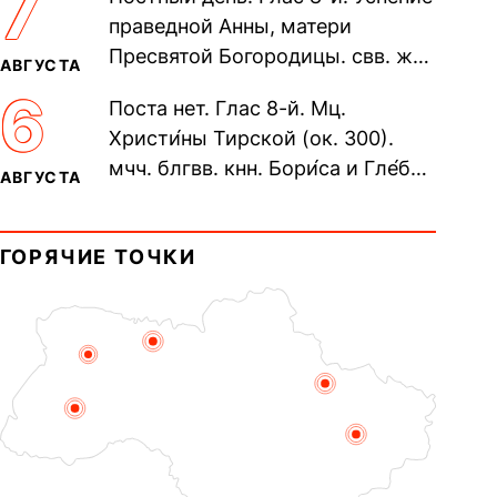
7
Печерского, в Ближних
праведной Анны, матери
пещерах...
Пресвятой Богородицы. свв. жен
АВГУСТА
Олимпиа́ды, диаконисы (409) и
6
Поста нет. Глас 8-й. Мц.
прп. Евпракси́и девы,...
Христи́ны Тирской (ок. 300).
мчч. блгвв. кнн. Бори́са и Гле́ба,
АВГУСТА
во Святом Крещении Рома́на и
Дави́да (1015). Прп....
ГОРЯЧИЕ ТОЧКИ