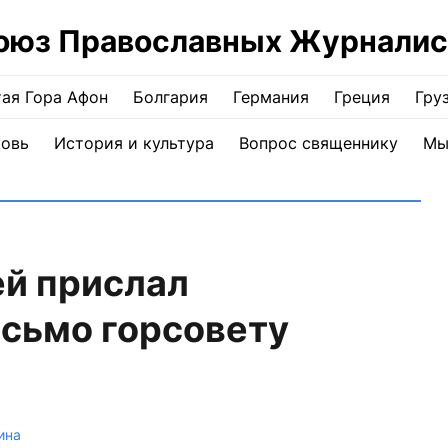
оюз Православных Журналис
ая Гора Афон
Болгария
Германия
Греция
Гру
ковь
История и культура
Вопрос священнику
Мы
й прислал
сьмо горсовету
ина