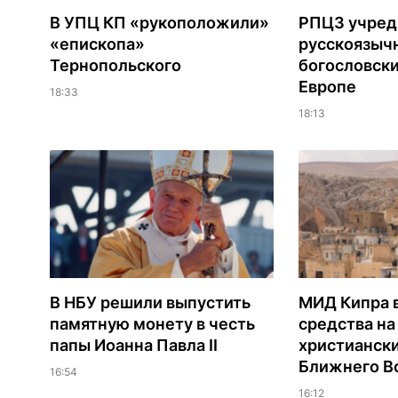
В УПЦ КП «рукоположили»
РПЦЗ учред
«епископа»
русскоязыч
Тернопольского
богословски
Европе
18:33
18:13
В НБУ решили выпустить
МИД Кипра 
памятную монету в честь
средства н
папы Иоанна Павла II
христианск
Ближнего В
16:54
16:12