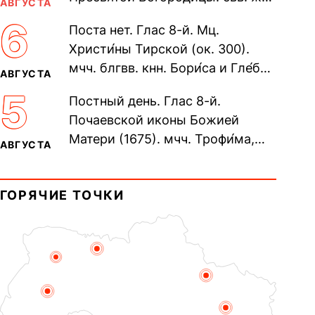
АВГУСТА
Олимпиа́ды, диаконисы (409) и
6
Поста нет. Глас 8-й. Мц.
прп. Евпракси́и девы,...
Христи́ны Тирской (ок. 300).
мчч. блгвв. кнн. Бори́са и Гле́ба,
АВГУСТА
во Святом Крещении Рома́на и
5
Постный день. Глас 8-й.
Дави́да (1015). Прп....
Почаевской иконы Божией
Матери (1675). мчч. Трофи́ма,
АВГУСТА
Фео́фила и с ними 13-ти
мучеников (284–305). прав.
ГОРЯЧИЕ ТОЧКИ
воина Фео́дора...