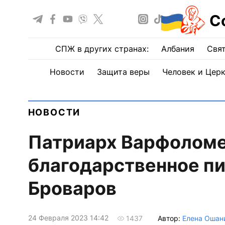
С
СПЖ в других странах:
Албания
Свят
Новости
Защита веры
Человек и Цер
НОВОСТИ
Патриарх Варфоломе
благодарственное пи
Броваров
24 Февраля 2023 14:42
Автор:
Елена Ошан
1437