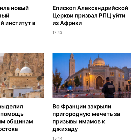
ила новый
Епископ Александрийской
ный
Церкви призвал РПЦ уйти
й институт в
из Африки
17:43
выделил
Во Франции закрыли
а помощь
пригородную мечеть за
им общинам
призывы имамов к
остока
джихаду
15:44