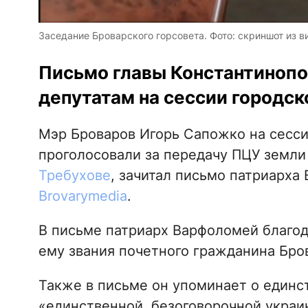
Заседание Броварского горсовета. Фото: скриншот из в
Письмо главы Константинопо
депутатам на сессии городск
Мэр Броваров Игорь Сапожко на сесси
проголосовали за передачу ПЦУ земли
Требухове
, зачитал письмо патриарха
Brovarymedia
.
В письме патриарх Варфоломей благод
ему звания почетного гражданина Бро
Также в письме он упоминает о единс
«единственной, безоговорочной украи