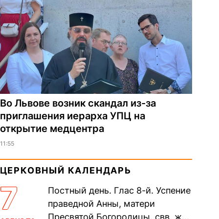
Во Львове возник скандал из-за
приглашения иерарха УПЦ на
открытие медцентра
11:55
ЦЕРКОВНЫЙ КАЛЕНДАРЬ
7
Постный день. Глас 8-й. Успение
праведной Анны, матери
Пресвятой Богородицы. свв. жен