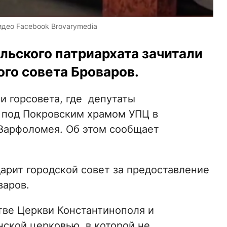
идео Facebook Brovarymedia
льского патриархата зачитали
ого совета Броваров.
и горсовета, где депутаты
 под Покровским храмом УПЦ в
 Варфоломея. Об этом сообщает
арит городской совет за предоставление
варов.
тве Церкви Константинополя и
нской церковью, в которой не