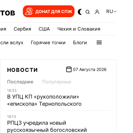
тов
RU
ДОНАТ ДЛЯ СПЖ
зия
Сербия
США
Чехия и Словакия
сли вслух
Горячие точки
Блоги
НОВОСТИ
07 Августа 2026
Последние
Популярные
18:33
В УПЦ КП «рукоположили»
«епископа» Тернопольского
18:13
РПЦЗ учредила новый
русскоязычный богословский