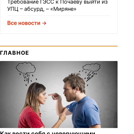
Требование ГЭСС к Почаеву выйти из
УПЦ – абсурд, – «Миряне»
Все новости
ГЛАВНОЕ
Как вести себя с неверующими