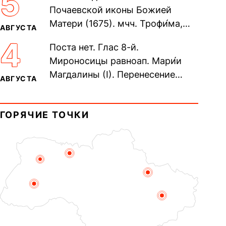
5
Почаевской иконы Божией
Матери (1675). мчч. Трофи́ма,
АВГУСТА
Фео́фила и с ними 13-ти
4
Поста нет. Глас 8-й.
мучеников (284–305). прав.
Мироносицы равноап. Мари́и
воина Фео́дора...
Магдалины (I). Перенесение
АВГУСТА
мощей сщмч. Фо́ки, епископа
Синопского (403–404). Прп.
ГОРЯЧИЕ ТОЧКИ
Корни́лия...