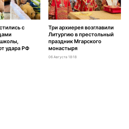
стились с
Три архиерея возглавили
цами
Литургию в престольный
 школы,
праздник Мгарского
т удара РФ
монастыря
06 Августа 18:18