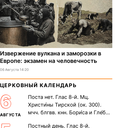
Извержение вулкана и заморозки в
Европе: экзамен на человечность
06 Августа 14:20
ЦЕРКОВНЫЙ КАЛЕНДАРЬ
6
Поста нет. Глас 8-й. Мц.
Христи́ны Тирской (ок. 300).
мчч. блгвв. кнн. Бори́са и Гле́ба,
АВГУСТА
во Святом Крещении Рома́на и
Постный день. Глас 8-й.
Дави́да (1015). Прп....