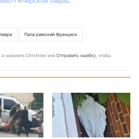
иево-Печерской лавры
.
лавра
Папа римский Франциск
и нажмите Ctrl+Enter или
Отправить ошибку
, чтобы