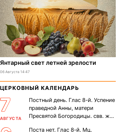
Янтарный свет летней зрелости
06 Августа 14:47
ЦЕРКОВНЫЙ КАЛЕНДАРЬ
7
Постный день. Глас 8-й. Успение
праведной Анны, матери
Пресвятой Богородицы. свв. жен
АВГУСТА
Олимпиа́ды, диаконисы (409) и
Поста нет. Глас 8-й. Мц.
прп. Евпракси́и девы,...