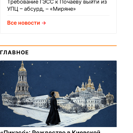
Требование ГЭСС к Почаеву выйти из
УПЦ – абсурд, – «Миряне»
Все новости
ГЛАВНОЕ
«Пикасо́»: Рождество в Киевской