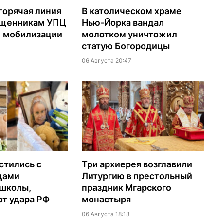
горячая линия
В католическом храме
ященникам УПЦ
Нью-Йорка вандал
м мобилизации
молотком уничтожил
статую Богородицы
06 Августа 20:47
стились с
Три архиерея возглавили
цами
Литургию в престольный
 школы,
праздник Мгарского
т удара РФ
монастыря
06 Августа 18:18