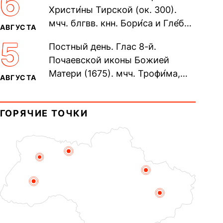
6
Христи́ны Тирской (ок. 300).
мчч. блгвв. кнн. Бори́са и Гле́ба,
АВГУСТА
во Святом Крещении Рома́на и
5
Постный день. Глас 8-й.
Дави́да (1015). Прп....
Почаевской иконы Божией
Матери (1675). мчч. Трофи́ма,
АВГУСТА
Фео́фила и с ними 13-ти
мучеников (284–305). прав.
ГОРЯЧИЕ ТОЧКИ
воина Фео́дора...