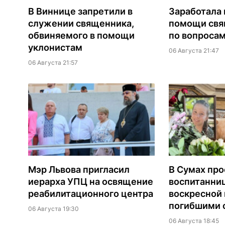
В Виннице запретили в
Заработала 
служении священника,
помощи св
обвиняемого в помощи
по вопроса
уклонистам
06 Августа 21:47
06 Августа 21:57
Мэр Львова пригласил
В Сумах про
иерарха УПЦ на освящение
воспитанни
реабилитационного центра
воскресной
погибшими о
06 Августа 19:30
06 Августа 18:45