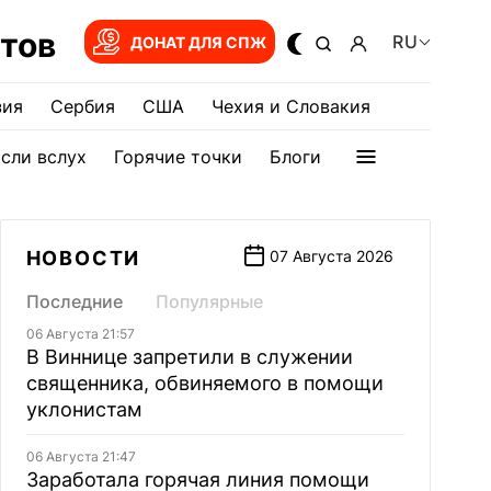
тов
RU
ДОНАТ ДЛЯ СПЖ
зия
Сербия
США
Чехия и Словакия
сли вслух
Горячие точки
Блоги
НОВОСТИ
07 Августа 2026
Последние
Популярные
06 Августа 21:57
В Виннице запретили в служении
священника, обвиняемого в помощи
уклонистам
06 Августа 21:47
Заработала горячая линия помощи