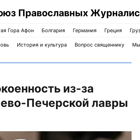
оюз Православных Журналис
ая Гора Афон
Болгария
Германия
Греция
Гру
ковь
История и культура
Вопрос священнику
Мы
коенность из-за
иево-Печерской лавры