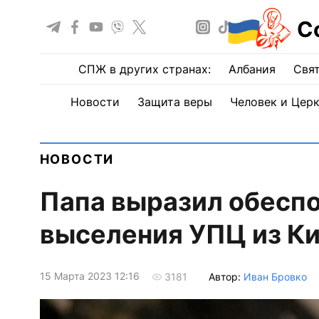
С
СПЖ в других странах:
Албания
Свят
Новости
Защита веры
Человек и Цер
НОВОСТИ
Папа выразил обеспо
выселения УПЦ из К
15 Марта 2023 12:16
Автор:
Иван Бровко
3181