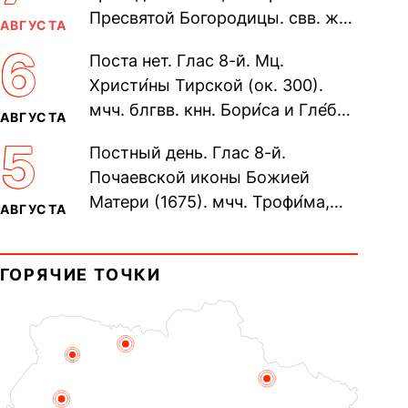
Пресвятой Богородицы. свв. жен
АВГУСТА
Олимпиа́ды, диаконисы (409) и
6
Поста нет. Глас 8-й. Мц.
прп. Евпракси́и девы,...
Христи́ны Тирской (ок. 300).
мчч. блгвв. кнн. Бори́са и Гле́ба,
АВГУСТА
во Святом Крещении Рома́на и
5
Постный день. Глас 8-й.
Дави́да (1015). Прп....
Почаевской иконы Божией
Матери (1675). мчч. Трофи́ма,
АВГУСТА
Фео́фила и с ними 13-ти
мучеников (284–305). прав.
ГОРЯЧИЕ ТОЧКИ
воина Фео́дора...