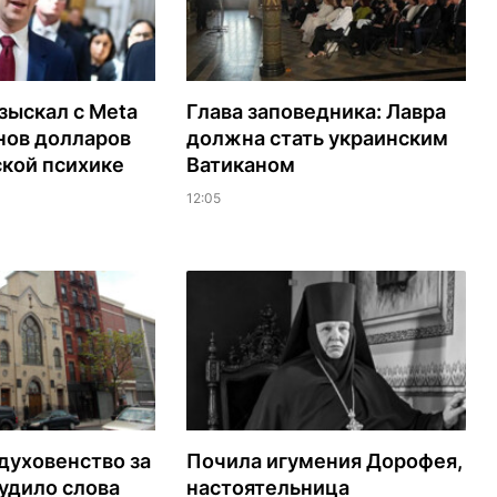
зыскал с Meta
Глава заповедника: Лавра
нов долларов
должна стать украинским
ской психике
Ватиканом
12:05
духовенство за
Почила игумения Дорофея,
удило слова
настоятельница