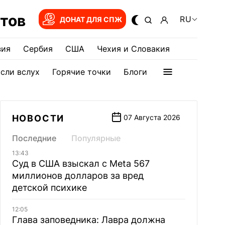
тов
RU
ДОНАТ ДЛЯ СПЖ
зия
Сербия
США
Чехия и Словакия
сли вслух
Горячие точки
Блоги
НОВОСТИ
07 Августа 2026
Последние
Популярные
13:43
Суд в США взыскал с Meta 567
миллионов долларов за вред
детской психике
12:05
Глава заповедника: Лавра должна