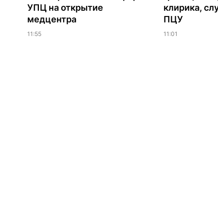
УПЦ на открытие
клирика, сл
медцентра
ПЦУ
11:55
11:01