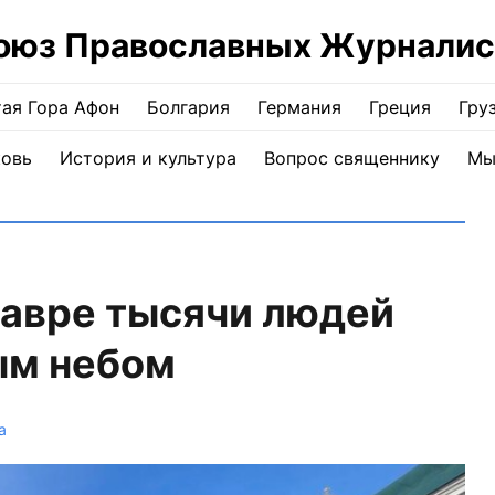
оюз Православных Журналис
ая Гора Афон
Болгария
Германия
Греция
Гру
ковь
История и культура
Вопрос священнику
Мы
лавре тысячи людей
ым небом
а