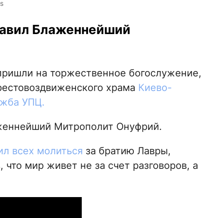
s
лавил Блаженнейший
пришли на торжественное богослужение,
Крестовоздвиженского храма
Киево-
ужба УПЦ.
женнейший Митрополит Онуфрий.
ил всех молиться
за братию Лавры,
 что мир живет не за счет разговоров, а