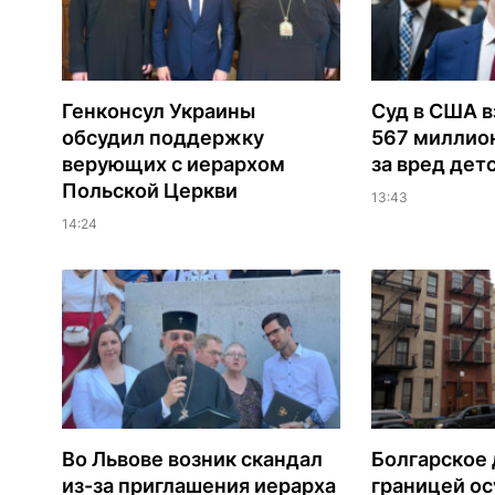
Генконсул Украины
Суд в США в
обсудил поддержку
567 миллио
верующих с иерархом
за вред дет
Польской Церкви
13:43
14:24
Во Львове возник скандал
Болгарское 
из-за приглашения иерарха
границей ос