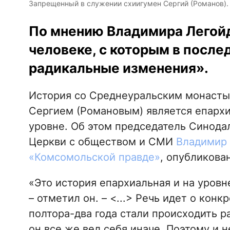
Запрещенный в служении схиигумен Сергий (Романов). Ф
По мнению Владимира Легойд
человеке, с которым в после
радикальные изменения».
История со Среднеуральским монаст
Сергием (Романовым) является епархи
уровне. Об этом председатель Синода
Церкви с обществом и СМИ
Владимир 
«Комсомольской правде»
, опубликова
«Это история епархиальная и на уров
– отметил он. – <...> Речь идет о кон
полтора-два года стали происходить 
он все же вел себя иначе. Поэтому и 