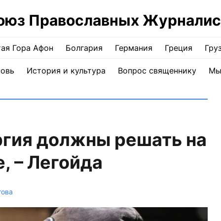
оюз Православных Журналис
ая Гора Афон
Болгария
Германия
Греция
Гру
ковь
История и культура
Вопрос священнику
Мы
ргия должны решать на
, – Легойда
това