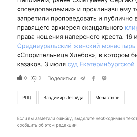
Напомним, ранее схиигумену Сергию (
«псевдопандемии» и проклинавшему те
запретили проповедовать и публично в
правящего архиерея скандального
кли
права ношения наперсного креста. 16
Среднеуральский женский монастырь
«Спорительница Хлебов», в котором бы
казаков. 3 июля
суд Екатеринбургской 
0
0
Поделиться
РПЦ
Владимир Легойда
Монастырь
Если вы заметили ошибку, выделите необходимый текст 
сообщить об этом редакции.