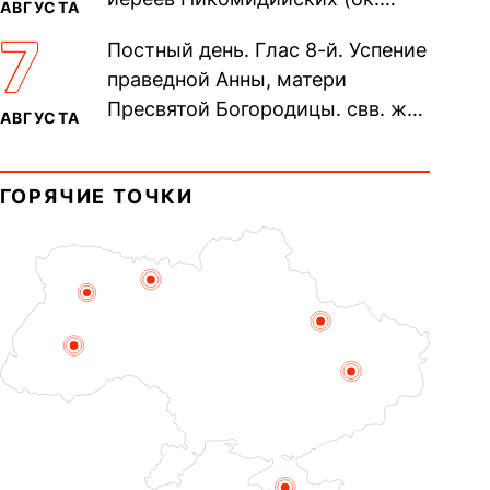
АВГУСТА
305). Прп. Моисе́я У́грина,
7
Постный день. Глас 8-й. Успение
Печерского, в Ближних
праведной Анны, матери
пещерах...
Пресвятой Богородицы. свв. жен
АВГУСТА
Олимпиа́ды, диаконисы (409) и
прп. Евпракси́и девы,...
ГОРЯЧИЕ ТОЧКИ