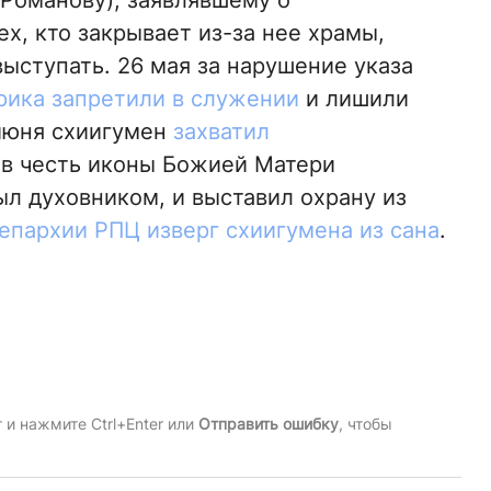
Романову), заявлявшему о
х, кто закрывает из-за нее храмы,
ыступать. 26 мая за нарушение указа
рика запретили в служении
и лишили
 июня схиигумен
захватил
в честь иконы Божией Матери
л духовником, и выставил охрану из
епархии РПЦ изверг схиигумена из сана
.
и нажмите Ctrl+Enter или
Отправить ошибку
, чтобы