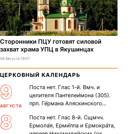
Сторонники ПЦУ готовят силовой
захват храма УПЦ в Якушинцах
08 Августа 19:07
ЦЕРКОВНЫЙ КАЛЕНДАРЬ
9
Поста нет. Глас 1-й. Вмч. и
целителя Пантелеи́мона (305).
прп. Ге́рмана Аляскинского
АВГУСТА
(прославление 1970). Блж.
8
Поста нет. Глас 8-й. Сщмчч.
Николая Кочанова, Христа
Ермола́я, Ерми́ппа и Ермокра́та,
ради...
иереев Никомидийских (ок.