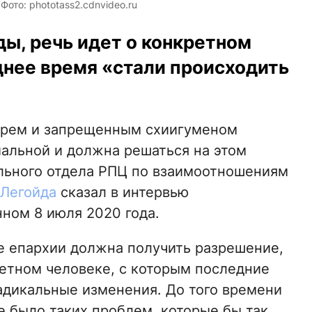
ото: phototass2.cdnvideo.ru
ы, речь идет о конкретном
днее время «стали происходить
ырем и запрещенным схиигуменом
альной и должна решаться на этом
льного отдела РПЦ по взаимоотношениям
Легойда
сказал в интервью
нном 8 июля 2020 года.
не епархии должна получить разрешение,
кретном человеке, с которым последние
радикальные изменения. До того времени
не было таких проблем, которые бы так