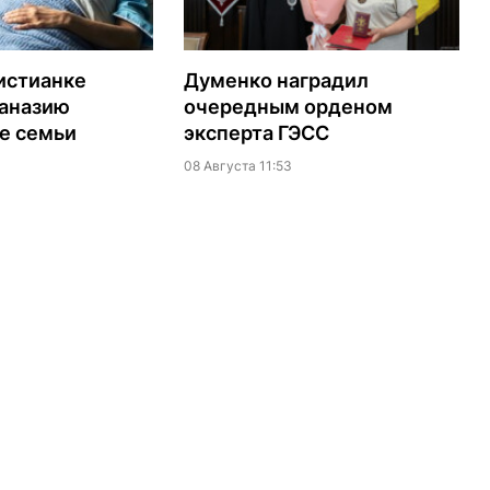
истианке
Думенко наградил
таназию
очередным орденом
е семьи
эксперта ГЭСС
08 Августа 11:53