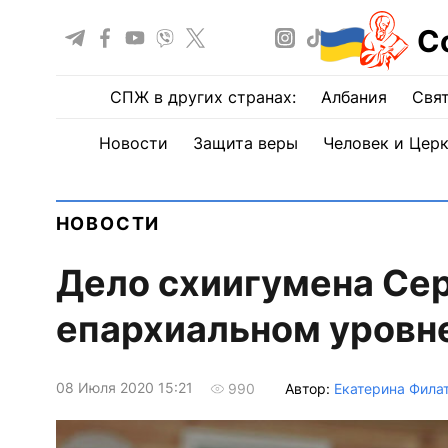
С
СПЖ в других странах:
Албания
Свят
Новости
Защита веры
Человек и Цер
НОВОСТИ
Дело схиигумена Се
епархиальном уровне
08 Июля 2020 15:21
Автор:
Екатерина Фила
990