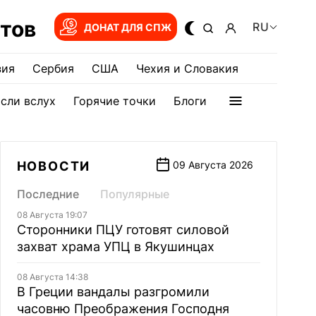
тов
RU
ДОНАТ ДЛЯ СПЖ
зия
Сербия
США
Чехия и Словакия
сли вслух
Горячие точки
Блоги
НОВОСТИ
09 Августа 2026
Последние
Популярные
08 Августа 19:07
Сторонники ПЦУ готовят силовой
захват храма УПЦ в Якушинцах
08 Августа 14:38
В Греции вандалы разгромили
часовню Преображения Господня