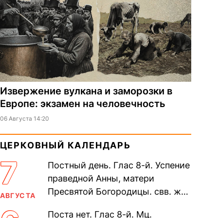
Извержение вулкана и заморозки в
Европе: экзамен на человечность
06 Августа 14:20
ЦЕРКОВНЫЙ КАЛЕНДАРЬ
7
Постный день. Глас 8-й. Успение
праведной Анны, матери
Пресвятой Богородицы. свв. жен
АВГУСТА
Олимпиа́ды, диаконисы (409) и
Поста нет. Глас 8-й. Мц.
прп. Евпракси́и девы,...