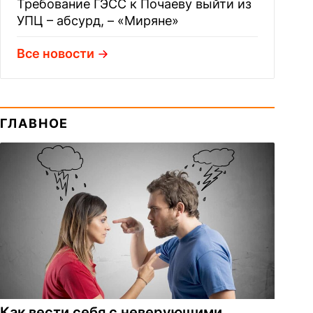
Требование ГЭСС к Почаеву выйти из
УПЦ – абсурд, – «Миряне»
Все новости
ГЛАВНОЕ
Как вести себя с неверующими