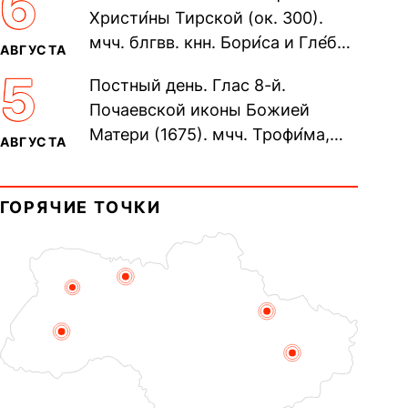
6
Христи́ны Тирской (ок. 300).
мчч. блгвв. кнн. Бори́са и Гле́ба,
АВГУСТА
во Святом Крещении Рома́на и
5
Постный день. Глас 8-й.
Дави́да (1015). Прп....
Почаевской иконы Божией
Матери (1675). мчч. Трофи́ма,
АВГУСТА
Фео́фила и с ними 13-ти
мучеников (284–305). прав.
ГОРЯЧИЕ ТОЧКИ
воина Фео́дора...