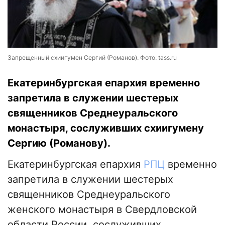
Запрещенный cхиигумен Сергий (Романов). Фото: tass.ru
Екатеринбургская епархия временно
запретила в служении шестерых
священников Среднеуральского
монастыря, сослуживших схиигумену
Сергию (Романову).
Екатеринбургская епархия
РПЦ
временно
запретила в служении шестерых
священников Среднеуральского
женского монастыря в Свердловской
области России, сослуживших