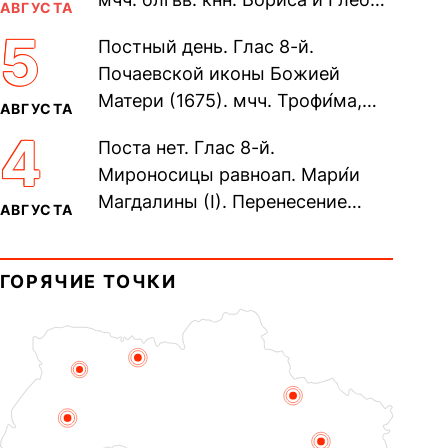
АВГУСТА
во Святом Крещении Рома́на и
5
Постный день. Глас 8-й.
Дави́да (1015). Прп....
Почаевской иконы Божией
Матери (1675). мчч. Трофи́ма,
АВГУСТА
Фео́фила и с ними 13-ти
4
Поста нет. Глас 8-й.
мучеников (284–305). прав.
Мироносицы равноап. Мари́и
воина Фео́дора...
Магдалины (I). Перенесение
АВГУСТА
мощей сщмч. Фо́ки, епископа
Синопского (403–404). Прп.
ГОРЯЧИЕ ТОЧКИ
Корни́лия...