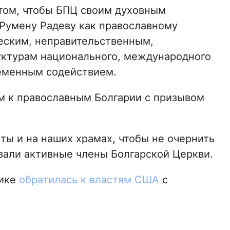
том, чтобы БПЦ своим духовным
 Румену Радеву как православному
ческим, неправительственным,
уктурам национального, международного
ременным содействием.
м к православным Болгарии с призывом
ты и на наших храмах, чтобы не очернить
вали активные члены Болгарской Церкви.
рике
обратилась к властям США
с