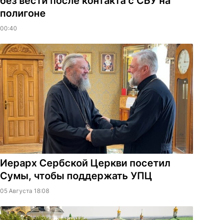
без вести после контакта с СБУ на
полигоне
00:40
Иерарх Сербской Церкви посетил
Сумы, чтобы поддержать УПЦ
05 Августа 18:08