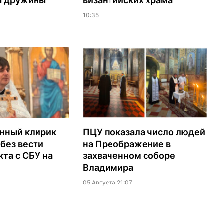
я дружины
византийских храма
10:35
нный клирик
ПЦУ показала число людей
без вести
на Преображение в
кта с СБУ на
захваченном соборе
Владимира
05 Августа 21:07