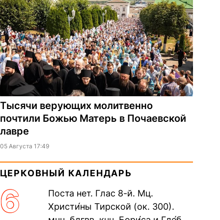
Тысячи верующих молитвенно
почтили Божью Матерь в Почаевской
лавре
05 Августа 17:49
ЦЕРКОВНЫЙ КАЛЕНДАРЬ
6
Поста нет. Глас 8-й. Мц.
Христи́ны Тирской (ок. 300).
мчч. блгвв. кнн. Бори́са и Гле́ба,