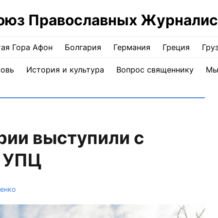
оюз Православных Журналис
ая Гора Афон
Болгария
Германия
Греция
Гру
ковь
История и культура
Вопрос священнику
Мы
рии выступили с
у УПЦ
енко