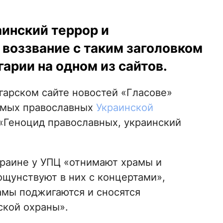
аинский террор и
воззвание с таким заголовком
арии на одном из сайтов.
гарском сайте новостей «Гласове»
имых православных
Украинской
«Геноцид православных, украинский
Украине у УПЦ «отнимают храмы и
ощунствуют в них с концертами»,
амы поджигаются и сносятся
ской охраны».