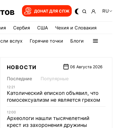
тов
RU
ДОНАТ ДЛЯ СПЖ
зия
Сербия
США
Чехия и Словакия
сли вслух
Горячие точки
Блоги
НОВОСТИ
06 Августа 2026
Последние
Популярные
12:21
Католический епископ объявил, что
гомосексуализм не является грехом
12:00
Археологи нашли тысячелетний
крест из захоронения дружины