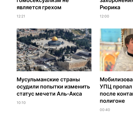
гомосексуализм не
захоронени
является грехом
Рюрика
12:21
12:00
Мусульманские страны
Мобилизова
осудили попытки изменить
УПЦ пропал 
статус мечети Аль-Акса
после конта
полигоне
10:10
00:40