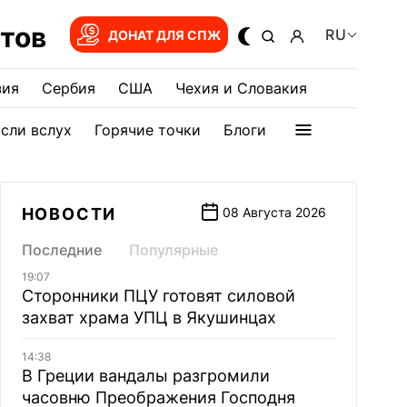
тов
RU
ДОНАТ ДЛЯ СПЖ
зия
Сербия
США
Чехия и Словакия
сли вслух
Горячие точки
Блоги
НОВОСТИ
08 Августа 2026
Последние
Популярные
19:07
Сторонники ПЦУ готовят силовой
захват храма УПЦ в Якушинцах
14:38
В Греции вандалы разгромили
часовню Преображения Господня