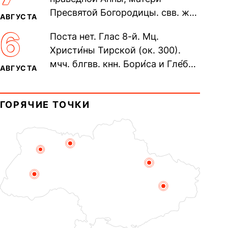
пещерах...
Пресвятой Богородицы. свв. жен
АВГУСТА
Олимпиа́ды, диаконисы (409) и
6
Поста нет. Глас 8-й. Мц.
прп. Евпракси́и девы,...
Христи́ны Тирской (ок. 300).
мчч. блгвв. кнн. Бори́са и Гле́ба,
АВГУСТА
во Святом Крещении Рома́на и
Дави́да (1015). Прп....
ГОРЯЧИЕ ТОЧКИ