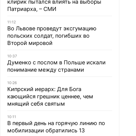
клирик пытался влиять на выборы
Патриарха, – СМИ
11:12
Во Львове проведут эксгумацию
польских солдат, погибших во
Второй мировой
10:37
Думенко с послом в Польше искали
понимание между странами
10:26
Кипрский иерарх: Для Бога
кающийся грешник ценнее, чем
мнящий себя святым
10:11
В первый день на горячую линию по
мобилизации обратились 13