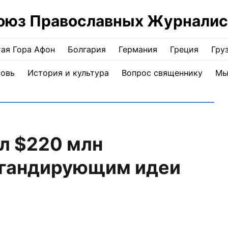
оюз Православных Журналис
ая Гора Афон
Болгария
Германия
Греция
Гру
ковь
История и культура
Вопрос священнику
Мы
л $220 млн
агандирующим идеи