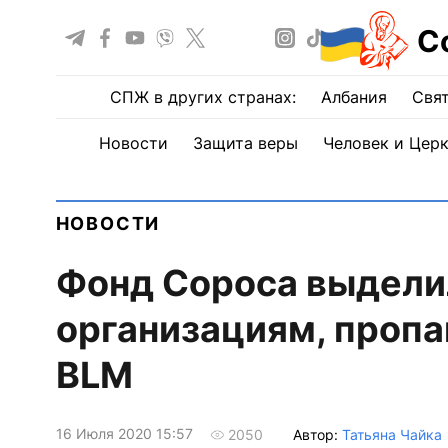
С
СПЖ в других странах:
Албания
Свят
Новости
Защита веры
Человек и Цер
НОВОСТИ
Фонд Сороса выдели
организациям, проп
BLM
16 Июля 2020 15:57
Автор:
Татьяна Чайка
2050