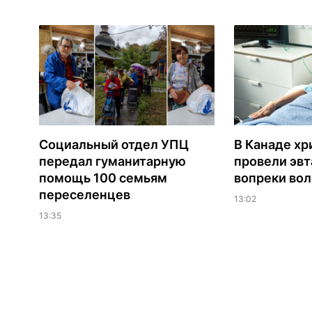
Социальный отдел УПЦ
В Канаде хр
передал гуманитарную
провели эв
помощь 100 семьям
вопреки вол
переселенцев
13:02
13:35