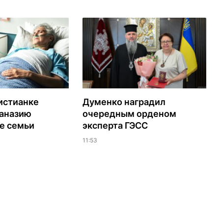
истианке
Думенко наградил
таназию
очередным орденом
е семьи
эксперта ГЭСС
11:53