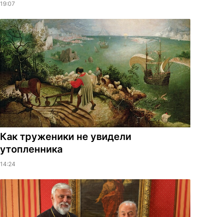
19:07
Как труженики не увидели
утопленника
14:24