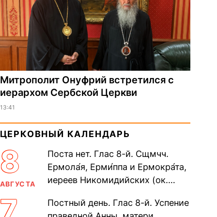
Митрополит Онуфрий встретился с
иерархом Сербской Церкви
13:41
ЦЕРКОВНЫЙ КАЛЕНДАРЬ
8
Поста нет. Глас 8-й. Сщмчч.
Ермола́я, Ерми́ппа и Ермокра́та,
иереев Никомидийских (ок.
АВГУСТА
305). Прп. Моисе́я У́грина,
7
Постный день. Глас 8-й. Успение
Печерского, в Ближних
праведной Анны, матери