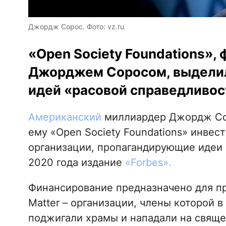
Джордж Сорос. Фото: vz.ru
«Open Society Foundations»
Джорджем Соросом, выделил
идей «расовой справедливос
Американский
миллиардер Джордж Сор
ему «Open Society Foundations» инвес
организации, пропагандирующие идеи B
2020 года издание
«Forbes».
Финансирование предназначено для пр
Matter – организации, члены которой 
поджигали храмы и нападали на свяще