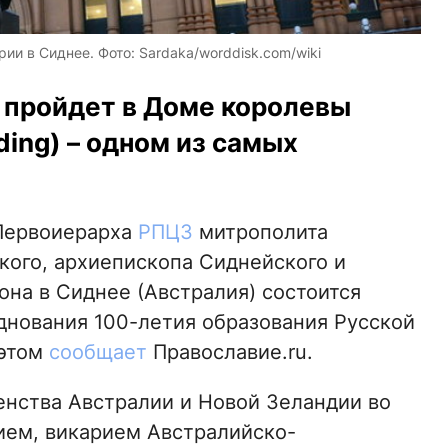
и в Сиднее. Фото: Sardaka/worddisk.com/wiki
 пройдет в Доме королевы
ding) – одном из самых
 Первоиерарха
РПЦЗ
митрополита
ого, архиепископа Сиднейского и
на в Сиднее (Австралия) состоится
нования 100-летия образования Русской
 этом
сообщает
Православие.ru.
енства Австралии и Новой Зеландии во
ием, викарием Австралийско-