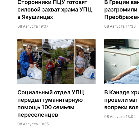
Сторонники ПЦУ готовят
В Греции ва
силовой захват храма УПЦ
разгромили
в Якушинцах
Преображен
08 Августа 19:07
08 Августа 14:38
Социальный отдел УПЦ
В Канаде хр
передал гуманитарную
провели эв
помощь 100 семьям
вопреки вол
переселенцев
08 Августа 13:02
08 Августа 13:35