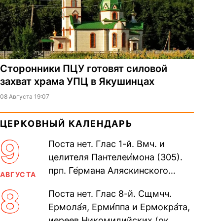
Сторонники ПЦУ готовят силовой
захват храма УПЦ в Якушинцах
08 Августа 19:07
ЦЕРКОВНЫЙ КАЛЕНДАРЬ
9
Поста нет. Глас 1-й. Вмч. и
целителя Пантелеи́мона (305).
прп. Ге́рмана Аляскинского
АВГУСТА
(прославление 1970). Блж.
8
Поста нет. Глас 8-й. Сщмчч.
Николая Кочанова, Христа
Ермола́я, Ерми́ппа и Ермокра́та,
ради...
иереев Никомидийских (ок.