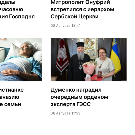
ндалы
Митрополит Онуфрий
 часовню
встретился с иерархом
ия Господня
Сербской Церкви
08 Августа 13:41
истианке
Думенко наградил
таназию
очередным орденом
е семьи
эксперта ГЭСС
08 Августа 11:53