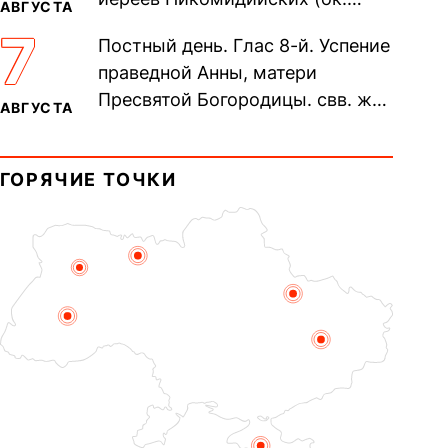
АВГУСТА
305). Прп. Моисе́я У́грина,
7
Постный день. Глас 8-й. Успение
Печерского, в Ближних
праведной Анны, матери
пещерах...
Пресвятой Богородицы. свв. жен
АВГУСТА
Олимпиа́ды, диаконисы (409) и
прп. Евпракси́и девы,...
ГОРЯЧИЕ ТОЧКИ