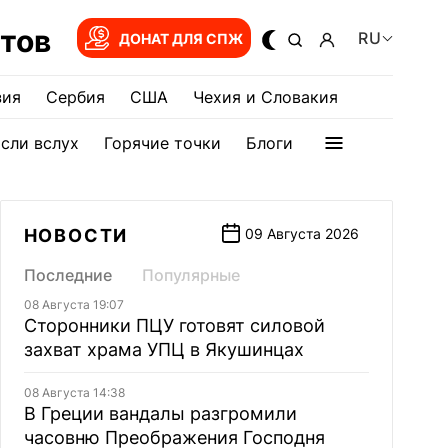
тов
RU
ДОНАТ ДЛЯ СПЖ
зия
Сербия
США
Чехия и Словакия
сли вслух
Горячие точки
Блоги
НОВОСТИ
09 Августа 2026
Последние
Популярные
08 Августа 19:07
Сторонники ПЦУ готовят силовой
захват храма УПЦ в Якушинцах
08 Августа 14:38
В Греции вандалы разгромили
часовню Преображения Господня