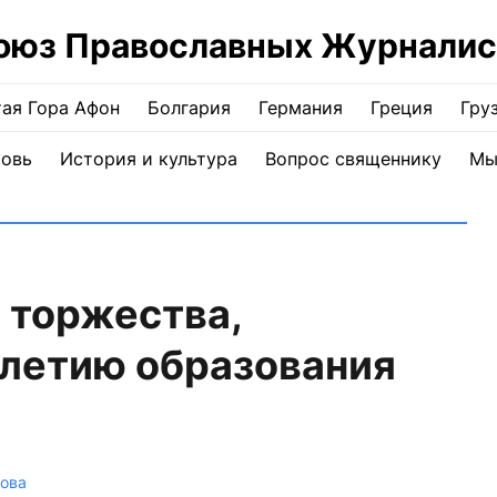
оюз Православных Журналис
ая Гора Афон
Болгария
Германия
Греция
Гру
ковь
История и культура
Вопрос священнику
Мы
 торжества,
-летию образования
това