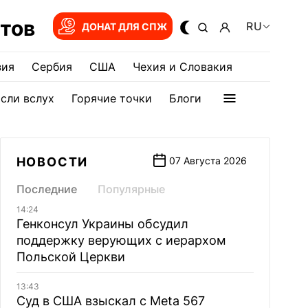
тов
RU
ДОНАТ ДЛЯ СПЖ
зия
Сербия
США
Чехия и Словакия
сли вслух
Горячие точки
Блоги
НОВОСТИ
07 Августа 2026
Последние
Популярные
14:24
Генконсул Украины обсудил
поддержку верующих с иерархом
Польской Церкви
13:43
Суд в США взыскал с Meta 567