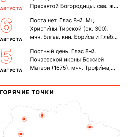
Пресвятой Богородицы. свв. жен
АВГУСТА
Олимпиа́ды, диаконисы (409) и
6
Поста нет. Глас 8-й. Мц.
прп. Евпракси́и девы,...
Христи́ны Тирской (ок. 300).
мчч. блгвв. кнн. Бори́са и Гле́ба,
АВГУСТА
во Святом Крещении Рома́на и
5
Постный день. Глас 8-й.
Дави́да (1015). Прп....
Почаевской иконы Божией
Матери (1675). мчч. Трофи́ма,
АВГУСТА
Фео́фила и с ними 13-ти
мучеников (284–305). прав.
ГОРЯЧИЕ ТОЧКИ
воина Фео́дора...