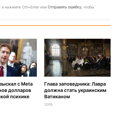
и нажмите Ctrl+Enter или
Отправить ошибку
, чтобы
зыскал с Meta
Глава заповедника: Лавра
нов долларов
должна стать украинским
ской психике
Ватиканом
12:05