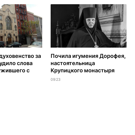
духовенство за
Почила игумения Дорофея,
удило слова
настоятельница
ужившего с
Крупицкого монастыря
09:23