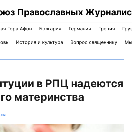
оюз Православных Журналис
ая Гора Афон
Болгария
Германия
Греция
Гру
ковь
История и культура
Вопрос священнику
Мы
итуции в РПЦ надеются
ого материнства
ова