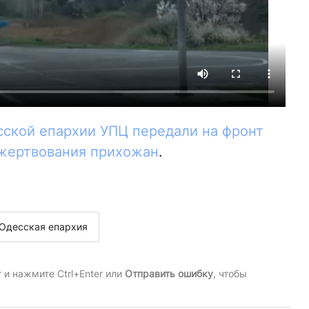
сской епархии УПЦ передали на фронт
ожертвования прихожан
.
Одесская епархия
и нажмите Ctrl+Enter или
Отправить ошибку
, чтобы