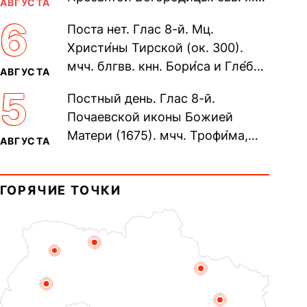
АВГУСТА
Олимпиа́ды, диаконисы (409) и
6
Поста нет. Глас 8-й. Мц.
прп. Евпракси́и девы,...
Христи́ны Тирской (ок. 300).
мчч. блгвв. кнн. Бори́са и Гле́ба,
АВГУСТА
во Святом Крещении Рома́на и
5
Постный день. Глас 8-й.
Дави́да (1015). Прп....
Почаевской иконы Божией
Матери (1675). мчч. Трофи́ма,
АВГУСТА
Фео́фила и с ними 13-ти
мучеников (284–305). прав.
ГОРЯЧИЕ ТОЧКИ
воина Фео́дора...