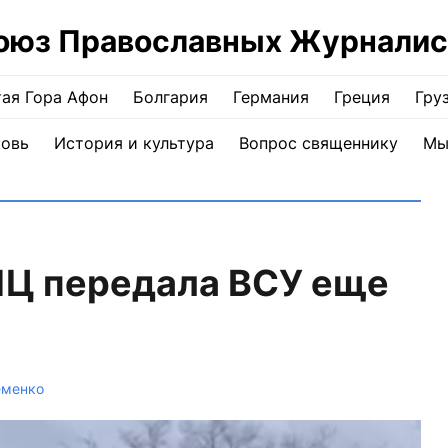
оюз Православных Журналис
ая Гора Афон
Болгария
Германия
Греция
Гру
ковь
История и культура
Вопрос священнику
Мы
ПЦ передала ВСУ еще
еменко