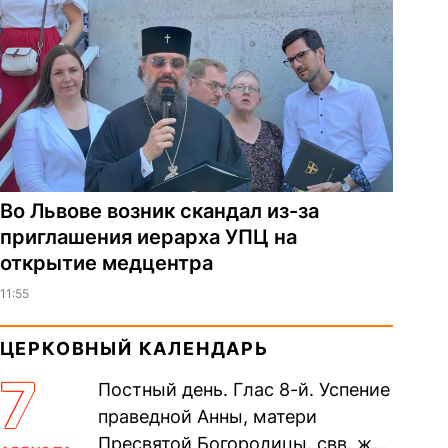
Во Львове возник скандал из-за
приглашения иерарха УПЦ на
открытие медцентра
11:55
ЦЕРКОВНЫЙ КАЛЕНДАРЬ
7
Постный день. Глас 8-й. Успение
праведной Анны, матери
Пресвятой Богородицы. свв. жен