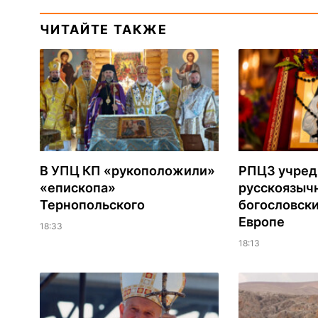
ЧИТАЙТЕ ТАКЖЕ
В УПЦ КП «рукоположили»
РПЦЗ учред
«епископа»
русскоязыч
Тернопольского
богословски
Европе
18:33
18:13