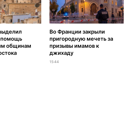
выделил
Во Франции закрыли
а помощь
пригородную мечеть за
им общинам
призывы имамов к
остока
джихаду
15:44