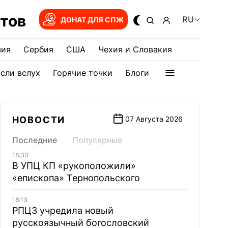
тов
RU
ДОНАТ ДЛЯ СПЖ
зия
Сербия
США
Чехия и Словакия
сли вслух
Горячие точки
Блоги
НОВОСТИ
07 Августа 2026
Последние
Популярные
18:33
В УПЦ КП «рукоположили»
«епископа» Тернопольского
18:13
РПЦЗ учредила новый
русскоязычный богословский