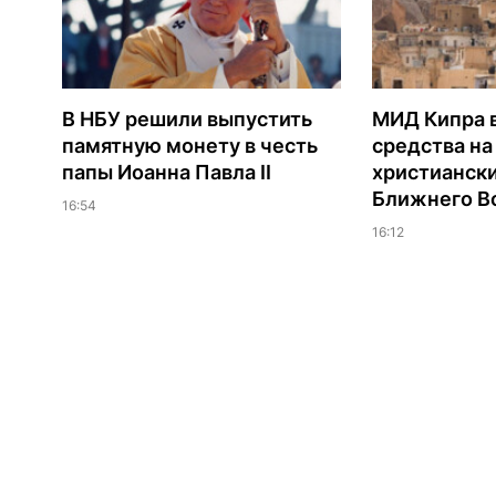
В НБУ решили выпустить
МИД Кипра 
памятную монету в честь
средства н
папы Иоанна Павла II
христианск
Ближнего В
16:54
16:12