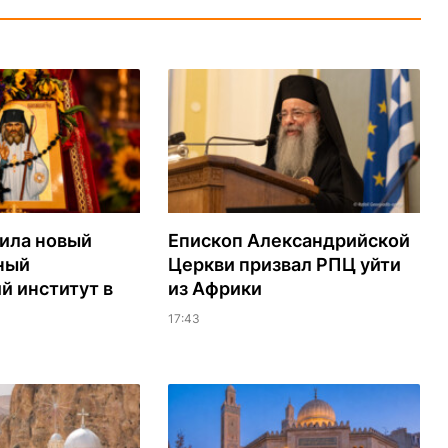
ила новый
Епископ Александрийской
ный
Церкви призвал РПЦ уйти
й институт в
из Африки
17:43