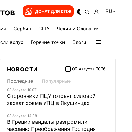
тов
RU
ДОНАТ ДЛЯ СПЖ
зия
Сербия
США
Чехия и Словакия
сли вслух
Горячие точки
Блоги
НОВОСТИ
09 Августа 2026
Последние
Популярные
08 Августа 19:07
Сторонники ПЦУ готовят силовой
захват храма УПЦ в Якушинцах
08 Августа 14:38
В Греции вандалы разгромили
часовню Преображения Господня