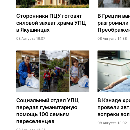
Сторонники ПЦУ готовят
В Греции ва
силовой захват храма УПЦ
разгромили
в Якушинцах
Преображен
08 Августа 19:07
08 Августа 14:38
Социальный отдел УПЦ
В Канаде хр
передал гуманитарную
провели эв
помощь 100 семьям
вопреки вол
переселенцев
08 Августа 13:02
08 Августа 13:35