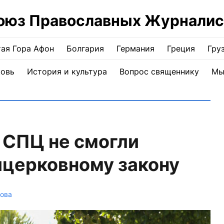
оюз Православных Журналис
ая Гора Афон
Болгария
Германия
Греция
Гру
ковь
История и культура
Вопрос священнику
Мы
 СПЦ не смогли
ицерковному закону
това