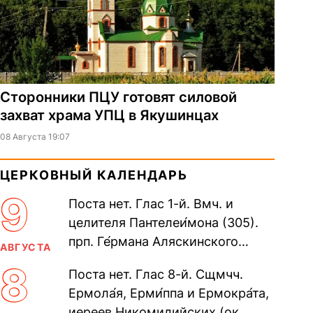
Сторонники ПЦУ готовят силовой
захват храма УПЦ в Якушинцах
08 Августа 19:07
ЦЕРКОВНЫЙ КАЛЕНДАРЬ
9
Поста нет. Глас 1-й. Вмч. и
целителя Пантелеи́мона (305).
прп. Ге́рмана Аляскинского
АВГУСТА
(прославление 1970). Блж.
8
Поста нет. Глас 8-й. Сщмчч.
Николая Кочанова, Христа
Ермола́я, Ерми́ппа и Ермокра́та,
ради...
иереев Никомидийских (ок.