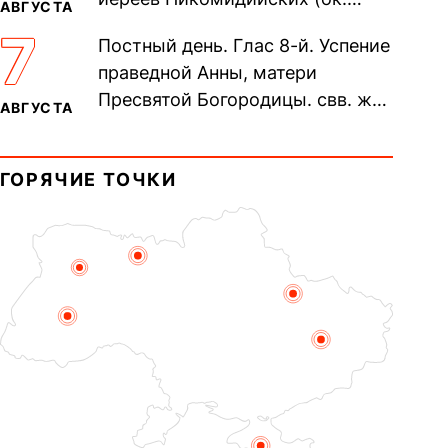
АВГУСТА
305). Прп. Моисе́я У́грина,
7
Постный день. Глас 8-й. Успение
Печерского, в Ближних
праведной Анны, матери
пещерах...
Пресвятой Богородицы. свв. жен
АВГУСТА
Олимпиа́ды, диаконисы (409) и
прп. Евпракси́и девы,...
ГОРЯЧИЕ ТОЧКИ