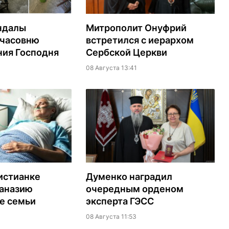
ндалы
Митрополит Онуфрий
 часовню
встретился с иерархом
ия Господня
Сербской Церкви
08 Августа 13:41
истианке
Думенко наградил
таназию
очередным орденом
е семьи
эксперта ГЭСС
08 Августа 11:53