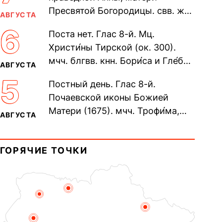
Пресвятой Богородицы. свв. жен
АВГУСТА
Олимпиа́ды, диаконисы (409) и
6
Поста нет. Глас 8-й. Мц.
прп. Евпракси́и девы,...
Христи́ны Тирской (ок. 300).
мчч. блгвв. кнн. Бори́са и Гле́ба,
АВГУСТА
во Святом Крещении Рома́на и
5
Постный день. Глас 8-й.
Дави́да (1015). Прп....
Почаевской иконы Божией
Матери (1675). мчч. Трофи́ма,
АВГУСТА
Фео́фила и с ними 13-ти
мучеников (284–305). прав.
ГОРЯЧИЕ ТОЧКИ
воина Фео́дора...