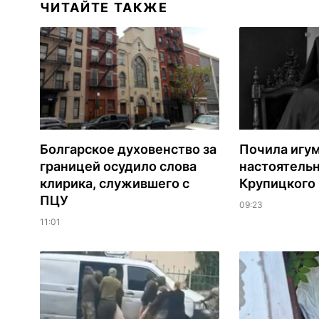
ЧИТАЙТЕ ТАКЖЕ
Болгарское духовенство за
Почила игу
границей осудило слова
настоятель
клирика, служившего с
Крупицкого
ПЦУ
09:23
11:01