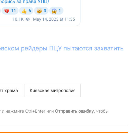
овском рейдеры ПЦУ пытаются захватить
ат храма
Киевская митрополия
и нажмите Ctrl+Enter или
Отправить ошибку
, чтобы