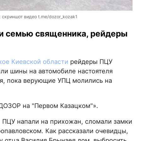
 скриншот видео t.me/dozor_kozak1
и семью священника, рейдеры
кое Киевской области
рейдеры ПЦУ
или шины на автомобиле настоятеля
ея, пока верующие УПЦ молились на
ДОЗОР на "Первом Казацком"».
 ПЦУ напали на прихожан, сломали замки
ропавловском. Как рассказали очевидцы,
у отца Василия Брынзея дом, выбросить