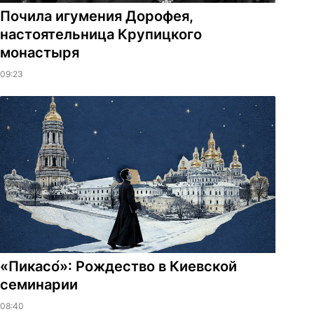
Почила игумения Дорофея,
настоятельница Крупицкого
монастыря
09:23
«Пикасо́»: Рождество в Киевской
семинарии
08:40