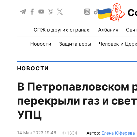
С
СПЖ в других странах:
Албания
Свят
Новости
Защита веры
Человек и Цер
НОВОСТИ
В Петропавловском 
перекрыли газ и свет
УПЦ
14 Мая 2023 19:46
Автор:
Елена Юферева
1334