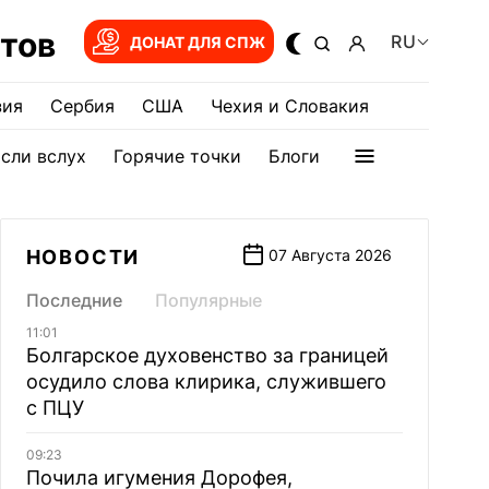
тов
RU
ДОНАТ ДЛЯ СПЖ
зия
Сербия
США
Чехия и Словакия
сли вслух
Горячие точки
Блоги
НОВОСТИ
07 Августа 2026
Последние
Популярные
11:01
Болгарское духовенство за границей
осудило слова клирика, служившего
с ПЦУ
09:23
Почила игумения Дорофея,