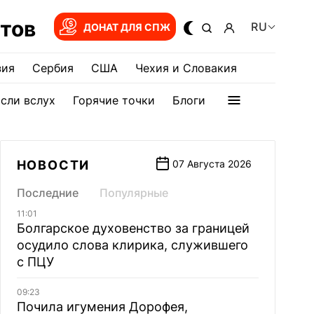
тов
RU
ДОНАТ ДЛЯ СПЖ
зия
Сербия
США
Чехия и Словакия
сли вслух
Горячие точки
Блоги
НОВОСТИ
07 Августа 2026
Последние
Популярные
11:01
Болгарское духовенство за границей
осудило слова клирика, служившего
с ПЦУ
09:23
Почила игумения Дорофея,