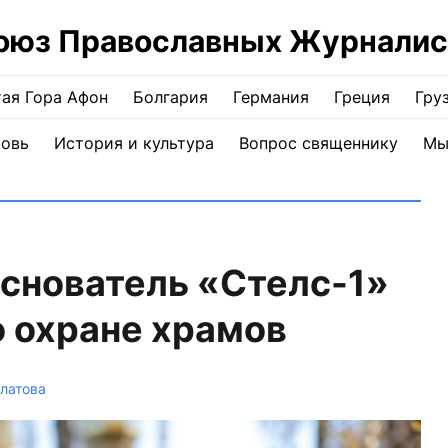
оюз Православных Журналис
ая Гора Афон
Болгария
Германия
Греция
Гру
ковь
История и культура
Вопрос священнику
Мы
снователь «Стелс-1»
 охране храмов
латова