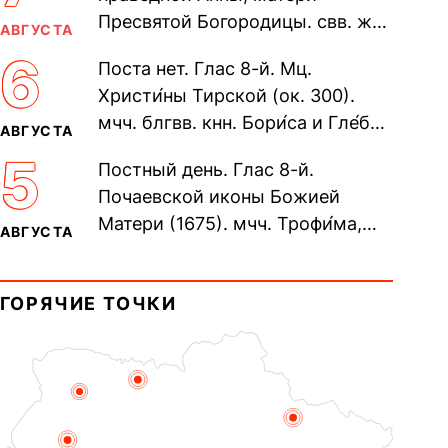
Пресвятой Богородицы. свв. жен
АВГУСТА
Олимпиа́ды, диаконисы (409) и
6
Поста нет. Глас 8-й. Мц.
прп. Евпракси́и девы,...
Христи́ны Тирской (ок. 300).
мчч. блгвв. кнн. Бори́са и Гле́ба,
АВГУСТА
во Святом Крещении Рома́на и
5
Постный день. Глас 8-й.
Дави́да (1015). Прп....
Почаевской иконы Божией
Матери (1675). мчч. Трофи́ма,
АВГУСТА
Фео́фила и с ними 13-ти
мучеников (284–305). прав.
ГОРЯЧИЕ ТОЧКИ
воина Фео́дора...