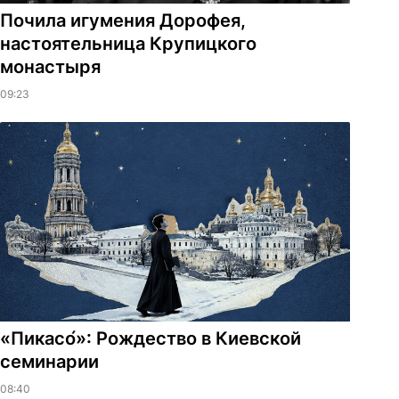
Почила игумения Дорофея,
настоятельница Крупицкого
монастыря
09:23
«Пикасо́»: Рождество в Киевской
семинарии
08:40