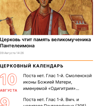
Церковь чтит память великомученика
Пантелеимона
09 Августа 14:26
ЦЕРКОВНЫЙ КАЛЕНДАРЬ
10
Поста нет. Глас 1-й. Смоленской
иконы Божией Матери,
именуемой «Одигитрия»
АВГУСТА
(Путеводительница) (принесена
9
Поста нет. Глас 1-й. Вмч. и
из Царьграда в 1046 г.). апп. от
целителя Пантелеи́мона (305).