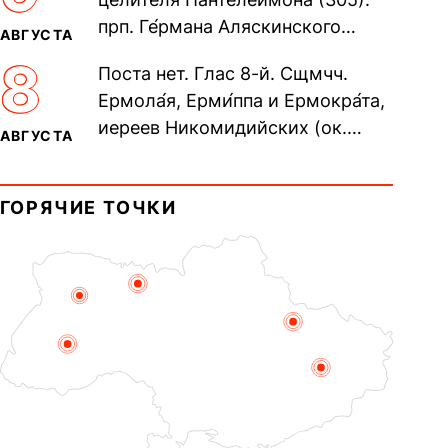
70-ти...
прп. Ге́рмана Аляскинского
АВГУСТА
(прославление 1970). Блж.
8
Поста нет. Глас 8-й. Сщмчч.
Николая Кочанова, Христа
Ермола́я, Ерми́ппа и Ермокра́та,
ради...
иереев Никомидийских (ок.
АВГУСТА
305). Прп. Моисе́я У́грина,
Печерского, в Ближних
ГОРЯЧИЕ ТОЧКИ
пещерах...