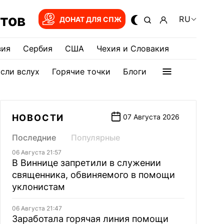
тов
RU
ДОНАТ ДЛЯ СПЖ
зия
Сербия
США
Чехия и Словакия
сли вслух
Горячие точки
Блоги
НОВОСТИ
07 Августа 2026
Последние
Популярные
06 Августа 21:57
В Виннице запретили в служении
священника, обвиняемого в помощи
уклонистам
06 Августа 21:47
Заработала горячая линия помощи