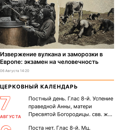
Извержение вулкана и заморозки в
Европе: экзамен на человечность
06 Августа 14:20
ЦЕРКОВНЫЙ КАЛЕНДАРЬ
7
Постный день. Глас 8-й. Успение
праведной Анны, матери
Пресвятой Богородицы. свв. жен
АВГУСТА
Олимпиа́ды, диаконисы (409) и
Поста нет. Глас 8-й. Мц.
прп. Евпракси́и девы,...