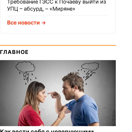
Требование ГЭСС к Почаеву выйти из
УПЦ – абсурд, – «Миряне»
Все новости
ГЛАВНОЕ
Как вести себя с неверующими