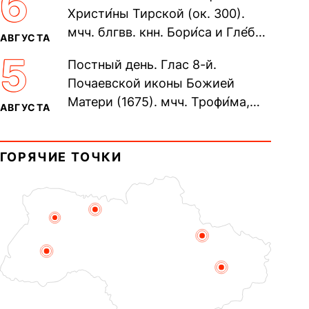
6
Христи́ны Тирской (ок. 300).
мчч. блгвв. кнн. Бори́са и Гле́ба,
АВГУСТА
во Святом Крещении Рома́на и
5
Постный день. Глас 8-й.
Дави́да (1015). Прп....
Почаевской иконы Божией
Матери (1675). мчч. Трофи́ма,
АВГУСТА
Фео́фила и с ними 13-ти
мучеников (284–305). прав.
ГОРЯЧИЕ ТОЧКИ
воина Фео́дора...