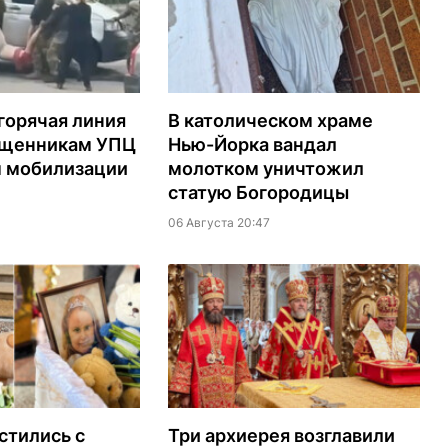
горячая линия
В католическом храме
ященникам УПЦ
Нью-Йорка вандал
м мобилизации
молотком уничтожил
статую Богородицы
06 Августа 20:47
стились с
Три архиерея возглавили