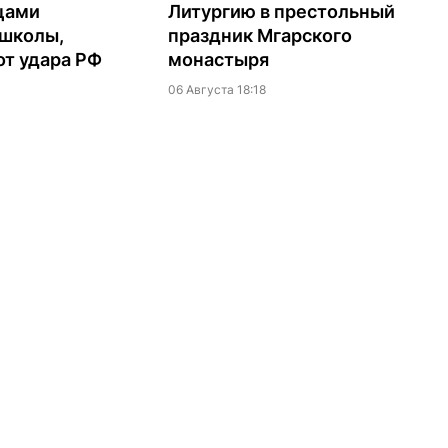
цами
Литургию в престольный
 школы,
праздник Мгарского
т удара РФ
монастыря
06 Августа 18:18