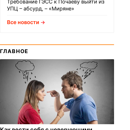
Требование ГЭСС к Почаеву выйти из
УПЦ – абсурд, – «Миряне»
Все новости
ГЛАВНОЕ
Как вести себя с неверующими