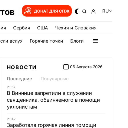
тов
RU
ДОНАТ ДЛЯ СПЖ
зия
Сербия
США
Чехия и Словакия
сли вслух
Горячие точки
Блоги
НОВОСТИ
06 Августа 2026
Последние
Популярные
21:57
В Виннице запретили в служении
священника, обвиняемого в помощи
уклонистам
21:47
Заработала горячая линия помощи