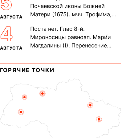
5
Почаевской иконы Божией
Матери (1675). мчч. Трофи́ма,
АВГУСТА
Фео́фила и с ними 13-ти
4
Поста нет. Глас 8-й.
мучеников (284–305). прав.
Мироносицы равноап. Мари́и
воина Фео́дора...
Магдалины (I). Перенесение
АВГУСТА
мощей сщмч. Фо́ки, епископа
Синопского (403–404). Прп.
ГОРЯЧИЕ ТОЧКИ
Корни́лия...