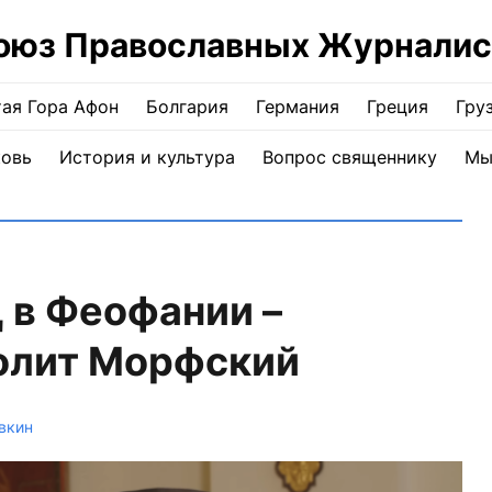
оюз Православных Журналис
ая Гора Афон
Болгария
Германия
Греция
Гру
ковь
История и культура
Вопрос священнику
Мы
 в Феофании –
полит Морфский
вкин