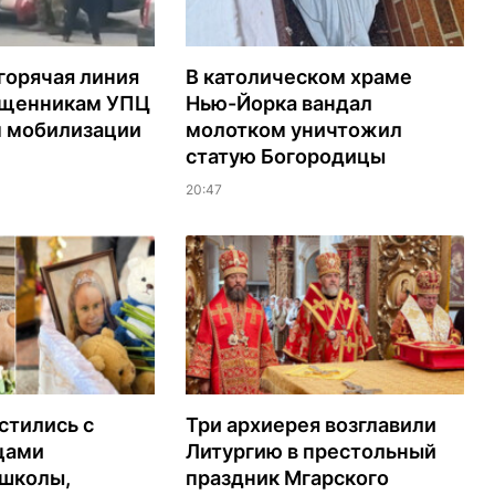
горячая линия
В католическом храме
ященникам УПЦ
Нью-Йорка вандал
м мобилизации
молотком уничтожил
статую Богородицы
20:47
стились с
Три архиерея возглавили
цами
Литургию в престольный
 школы,
праздник Мгарского