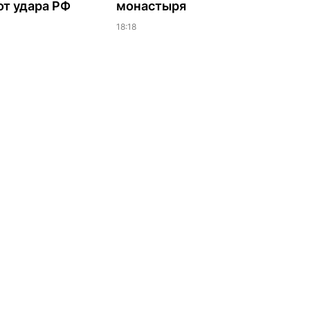
т удара РФ
монастыря
18:18