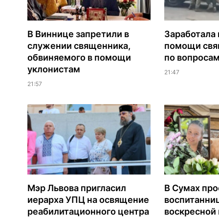
В Виннице запретили в
Заработала 
служении священника,
помощи св
обвиняемого в помощи
по вопроса
уклонистам
21:47
21:57
Мэр Львова пригласил
В Сумах про
иерарха УПЦ на освящение
воспитанни
реабилитационного центра
воскресной