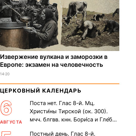
Извержение вулкана и заморозки в
Европе: экзамен на человечность
14:20
ЦЕРКОВНЫЙ КАЛЕНДАРЬ
6
Поста нет. Глас 8-й. Мц.
Христи́ны Тирской (ок. 300).
мчч. блгвв. кнн. Бори́са и Гле́ба,
АВГУСТА
во Святом Крещении Рома́на и
Постный день. Глас 8-й.
Дави́да (1015). Прп....