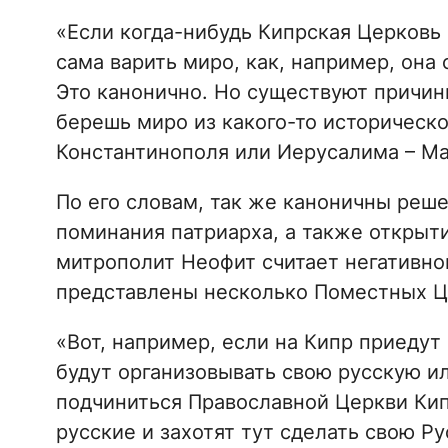
«Если когда-нибудь Кипрская Церковь
сама варить миро, как, например, он
Это канонично. Но существуют причины
берешь миро из какого-то историческог
Константинополя или Иерусалима – Мат
По его словам, так же каноничны реш
поминания патриарха, а также открыт
митрополит Неофит считает негативной
представлены несколько Поместных Ц
«Вот, например, если на Кипр приедут
будут организовывать свою русскую и
подчиниться Православной Церкви Кипр
русские и захотят тут сделать свою Р