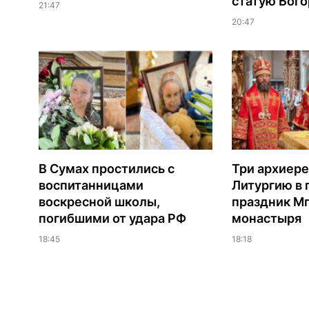
статую Бог
21:47
20:47
В Сумах простились с
Три архиере
воспитанницами
Литургию в
воскресной школы,
праздник М
погибшими от удара РФ
монастыря
18:45
18:18