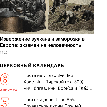
Извержение вулкана и заморозки в
Европе: экзамен на человечность
14:20
ЦЕРКОВНЫЙ КАЛЕНДАРЬ
6
Поста нет. Глас 8-й. Мц.
Христи́ны Тирской (ок. 300).
мчч. блгвв. кнн. Бори́са и Гле́ба,
АВГУСТА
во Святом Крещении Рома́на и
5
Постный день. Глас 8-й.
Дави́да (1015). Прп....
Почаевской иконы Божией