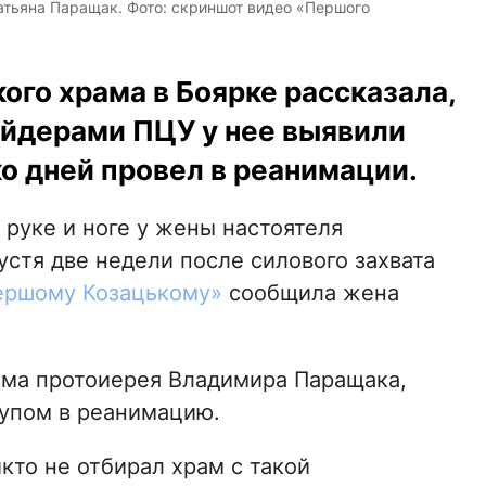
атьяна Паращак. Фото: скриншот видео «Першого
го храма в Боярке рассказала,
ейдерами ПЦУ у нее выявили
о дней провел в реанимации.
руке и ноге у жены настоятеля
устя две недели после силового захвата
ершому Козацькому»
сообщила жена
рама протоиерея Владимира Паращака,
тупом в реанимацию.
кто не отбирал храм с такой