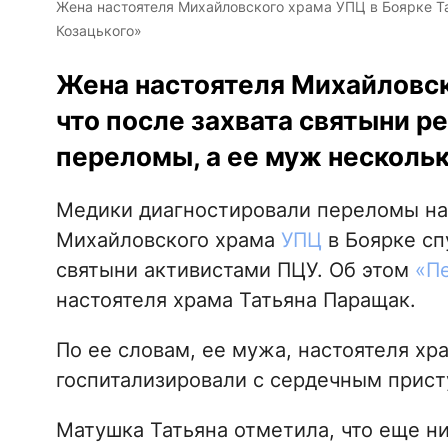
Жена настоятеля Михайловского храма УПЦ в Боярке Т
Козацького»
Жена настоятеля Михайловско
что после захвата святыни р
переломы, а ее муж нескольк
Медики диагностировали переломы на 
Михайловского храма
УПЦ
в Боярке сп
святыни активистами ПЦУ. Об этом
«П
настоятеля храма Татьяна Паращак.
По ее словам, ее мужа, настоятеля х
госпитализировали с сердечным прис
Матушка Татьяна отметила, что еще ни