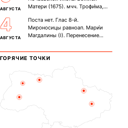
Матери (1675). мчч. Трофи́ма,
АВГУСТА
Фео́фила и с ними 13-ти
4
Поста нет. Глас 8-й.
мучеников (284–305). прав.
Мироносицы равноап. Мари́и
воина Фео́дора...
Магдалины (I). Перенесение
АВГУСТА
мощей сщмч. Фо́ки, епископа
Синопского (403–404). Прп.
ГОРЯЧИЕ ТОЧКИ
Корни́лия...