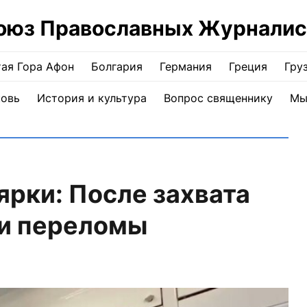
оюз Православных Журналис
ая Гора Афон
Болгария
Германия
Греция
Гру
ковь
История и культура
Вопрос священнику
Мы
рки: После захвата
ли переломы