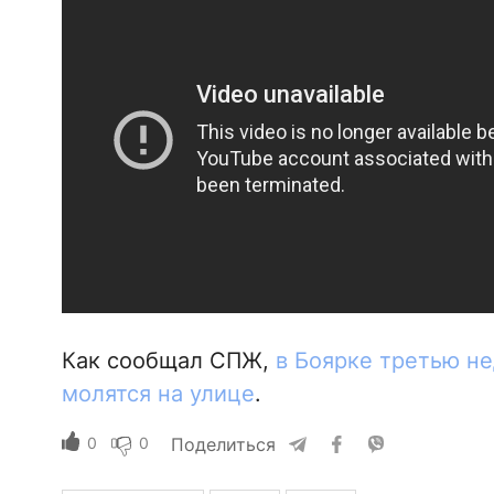
Как сообщал СПЖ,
в Боярке третью н
молятся на улице
.
0
0
Поделиться