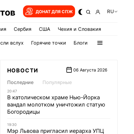
тов
RU
ДОНАТ ДЛЯ СПЖ
зия
Сербия
США
Чехия и Словакия
сли вслух
Горячие точки
Блоги
НОВОСТИ
06 Августа 2026
Последние
Популярные
20:47
В католическом храме Нью-Йорка
вандал молотком уничтожил статую
Богородицы
19:30
Мэр Львова пригласил иерарха УПЦ