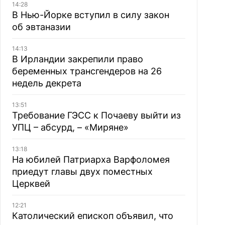
14:28
В Нью-Йорке вступил в силу закон
об эвтаназии
14:13
В Ирландии закрепили право
беременных трансгендеров на 26
недель декрета
13:51
Требование ГЭСС к Почаеву выйти из
УПЦ – абсурд, – «Миряне»
13:18
На юбилей Патриарха Варфоломея
приедут главы двух поместных
Церквей
12:21
Католический епископ объявил, что