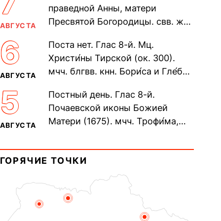
7
праведной Анны, матери
Пресвятой Богородицы. свв. жен
АВГУСТА
Олимпиа́ды, диаконисы (409) и
6
Поста нет. Глас 8-й. Мц.
прп. Евпракси́и девы,...
Христи́ны Тирской (ок. 300).
мчч. блгвв. кнн. Бори́са и Гле́ба,
АВГУСТА
во Святом Крещении Рома́на и
5
Постный день. Глас 8-й.
Дави́да (1015). Прп....
Почаевской иконы Божией
Матери (1675). мчч. Трофи́ма,
АВГУСТА
Фео́фила и с ними 13-ти
мучеников (284–305). прав.
ГОРЯЧИЕ ТОЧКИ
воина Фео́дора...