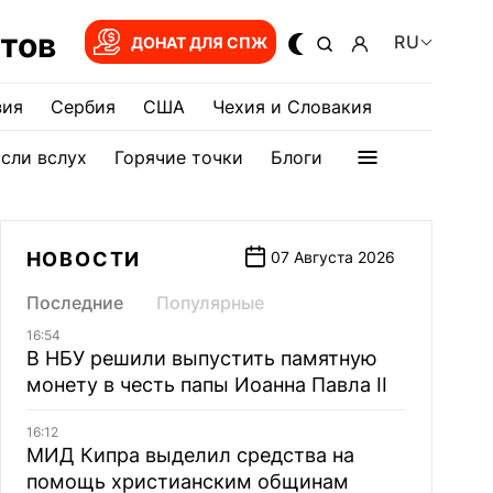
тов
RU
ДОНАТ ДЛЯ СПЖ
зия
Сербия
США
Чехия и Словакия
сли вслух
Горячие точки
Блоги
НОВОСТИ
07 Августа 2026
Последние
Популярные
16:54
В НБУ решили выпустить памятную
монету в честь папы Иоанна Павла II
16:12
МИД Кипра выделил средства на
помощь христианским общинам