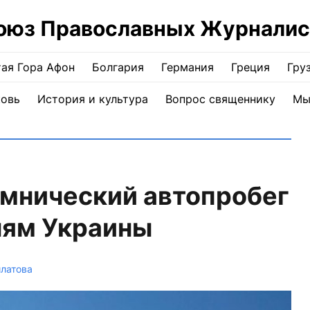
оюз Православных Журналис
ая Гора Афон
Болгария
Германия
Греция
Гру
ковь
История и культура
Вопрос священнику
Мы
омнический автопробег
ням Украины
латова