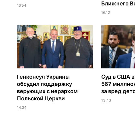
Ближнего В
16:54
16:12
Генконсул Украины
Суд в США в
обсудил поддержку
567 миллио
верующих с иерархом
за вред дет
Польской Церкви
13:43
14:24