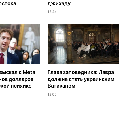
остока
джихаду
15:44
зыскал с Meta
Глава заповедника: Лавра
нов долларов
должна стать украинским
ской психике
Ватиканом
12:05