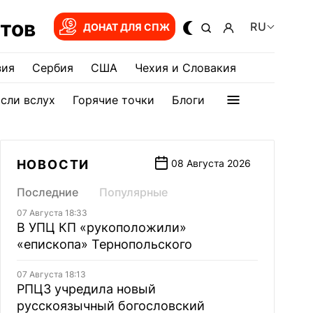
тов
RU
ДОНАТ ДЛЯ СПЖ
зия
Сербия
США
Чехия и Словакия
сли вслух
Горячие точки
Блоги
НОВОСТИ
08 Августа 2026
Последние
Популярные
07 Августа 18:33
В УПЦ КП «рукоположили»
«епископа» Тернопольского
07 Августа 18:13
РПЦЗ учредила новый
русскоязычный богословский