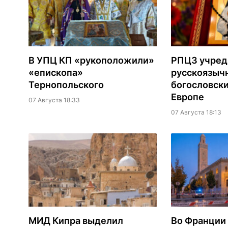
В УПЦ КП «рукоположили»
РПЦЗ учред
«епископа»
русскоязыч
Тернопольского
богословски
Европе
07 Августа 18:33
07 Августа 18:13
МИД Кипра выделил
Во Франции