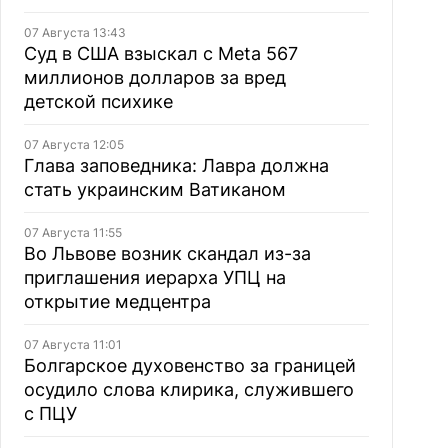
07 Августа 13:43
Суд в США взыскал с Meta 567
миллионов долларов за вред
детской психике
07 Августа 12:05
Глава заповедника: Лавра должна
стать украинским Ватиканом
07 Августа 11:55
Во Львове возник скандал из-за
приглашения иерарха УПЦ на
открытие медцентра
07 Августа 11:01
Болгарское духовенство за границей
осудило слова клирика, служившего
с ПЦУ