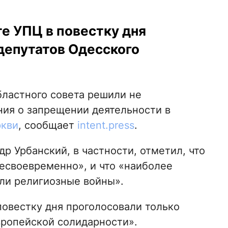
те УПЦ в повестку дня
депутатов Одесского
бластного совета решили не
ния о запрещении деятельности в
ркви
, сообщает
intent.press
.
р Урбанский, в частности, отметил, что
несвоевременно», и что «наиболее
ли религиозные войны».
повестку дня проголосовали только
вропейской солидарности».