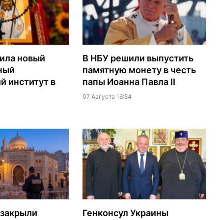
ила новый
В НБУ решили выпустить
ный
памятную монету в честь
й институт в
папы Иоанна Павла II
07 Августа 16:54
 закрыли
Генконсул Украины