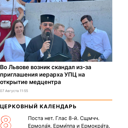
Во Львове возник скандал из-за
приглашения иерарха УПЦ на
открытие медцентра
07 Августа 11:55
ЦЕРКОВНЫЙ КАЛЕНДАРЬ
8
Поста нет. Глас 8-й. Сщмчч.
Ермола́я, Ерми́ппа и Ермокра́та,