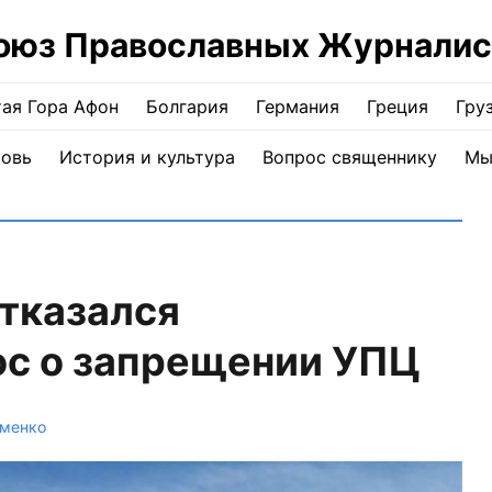
оюз Православных Журналис
ая Гора Афон
Болгария
Германия
Греция
Гру
ковь
История и культура
Вопрос священнику
Мы
тказался
ос о запрещении УПЦ
еменко