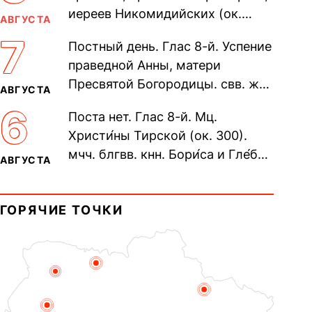
иереев Никомидийских (ок.
АВГУСТА
305). Прп. Моисе́я У́грина,
7
Постный день. Глас 8-й. Успение
Печерского, в Ближних
праведной Анны, матери
пещерах...
Пресвятой Богородицы. свв. жен
АВГУСТА
Олимпиа́ды, диаконисы (409) и
6
Поста нет. Глас 8-й. Мц.
прп. Евпракси́и девы,...
Христи́ны Тирской (ок. 300).
мчч. блгвв. кнн. Бори́са и Гле́ба,
АВГУСТА
во Святом Крещении Рома́на и
Дави́да (1015). Прп....
ГОРЯЧИЕ ТОЧКИ