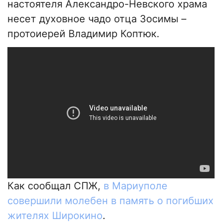
настоятеля Александро-Невского храма
несет духовное чадо отца Зосимы –
протоиерей Владимир Коптюк.
Как сообщал СПЖ,
в Мариуполе
совершили молебен в память о погибших
жителях Широкино
.