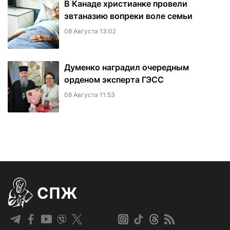
В Канаде христианке провели
эвтаназию вопреки воле семьи
08 Августа 13:02
Думенко наградил очередным
орденом эксперта ГЭСС
08 Августа 11:53
СПЖ