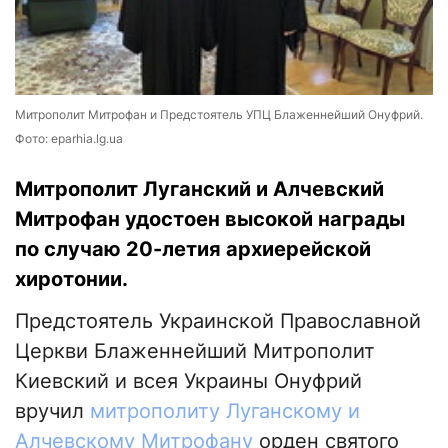
Митрополит Митрофан и Предстоятель УПЦ Блаженнейший Онуфрий.
Фото: eparhia.lg.ua
Митрополит Луганский и Алчевский
Митрофан удостоен высокой награды
по случаю 20-летия архиерейской
хиротонии.
Предстоятель Украинской Православной
Церкви Блаженнейший Митрополит
Киевский и всея Украины Онуфрий
вручил
митрополиту Луганскому и
Алчевскому Митрофану
орден святого