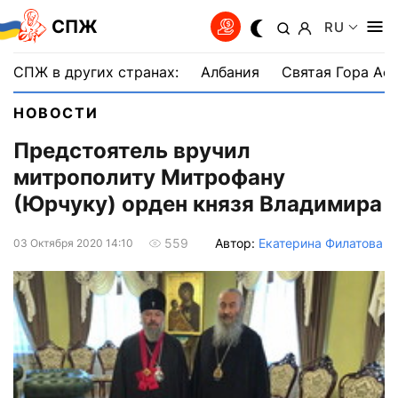
СПЖ
RU
СПЖ в других странах:
Албания
Святая Гора Аф
НОВОСТИ
Предстоятель вручил
митрополиту Митрофану
(Юрчуку) орден князя Владимира
Автор:
Екатерина Филатова
559
03 Октября 2020 14:10