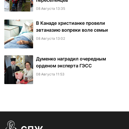
переселенцев
08 Августа 13:35
В Канаде христианке провели
эвтаназию вопреки воле семьи
08 Августа 13:02
Думенко наградил очередным
орденом эксперта ГЭСС
08 Августа 11:53