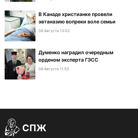
В Канаде христианке провели
эвтаназию вопреки воле семьи
08 Августа 13:02
Думенко наградил очередным
орденом эксперта ГЭСС
08 Августа 11:53
СПЖ