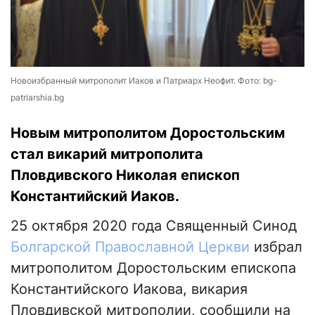
Новоизбранный митрополит Иаков и Патриарх Неофит. Фото: bg-
patriarshia.bg
Новым митрополитом Доростольским
стал викарий митрополита
Пловдивского Николая епископ
Константийский Иаков.
25 октября 2020 года Священный Синод
Болгарской Православной Церкви
избрал
митрополитом Доростольским епископа
Константийского Иакова, викария
Пловдивской митрополии, сообщили на