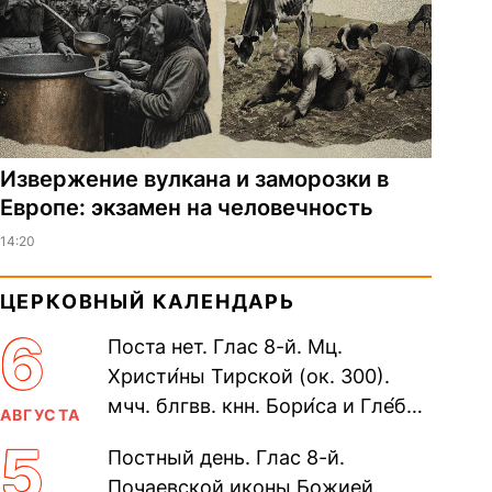
Извержение вулкана и заморозки в
Европе: экзамен на человечность
14:20
ЦЕРКОВНЫЙ КАЛЕНДАРЬ
6
Поста нет. Глас 8-й. Мц.
Христи́ны Тирской (ок. 300).
мчч. блгвв. кнн. Бори́са и Гле́ба,
АВГУСТА
во Святом Крещении Рома́на и
5
Постный день. Глас 8-й.
Дави́да (1015). Прп....
Почаевской иконы Божией