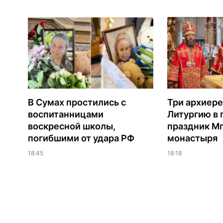
В Сумах простились с
Три архиере
воспитанницами
Литургию в
воскресной школы,
праздник М
погибшими от удара РФ
монастыря
18:45
18:18