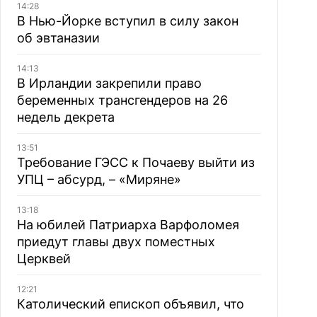
14:28
В Нью-Йорке вступил в силу закон
об эвтаназии
14:13
В Ирландии закрепили право
беременных трансгендеров на 26
недель декрета
13:51
Требование ГЭСС к Почаеву выйти из
УПЦ – абсурд, – «Миряне»
13:18
На юбилей Патриарха Варфоломея
приедут главы двух поместных
Церквей
12:21
Католический епископ объявил, что