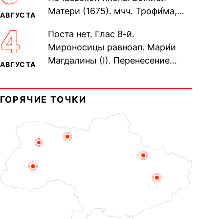
Матери (1675). мчч. Трофи́ма,
АВГУСТА
Фео́фила и с ними 13-ти
4
Поста нет. Глас 8-й.
мучеников (284–305). прав.
Мироносицы равноап. Мари́и
воина Фео́дора...
Магдалины (I). Перенесение
АВГУСТА
мощей сщмч. Фо́ки, епископа
Синопского (403–404). Прп.
ГОРЯЧИЕ ТОЧКИ
Корни́лия...