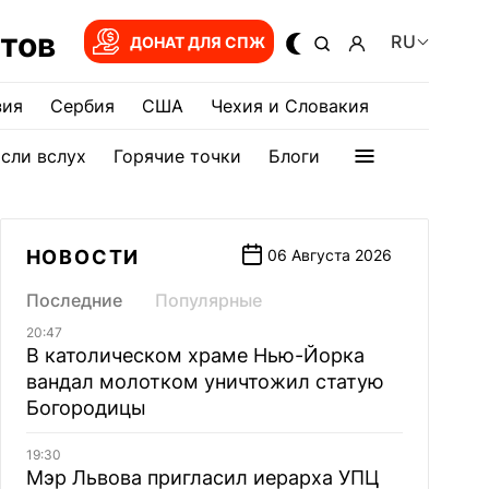
тов
RU
ДОНАТ ДЛЯ СПЖ
зия
Сербия
США
Чехия и Словакия
сли вслух
Горячие точки
Блоги
НОВОСТИ
06 Августа 2026
Последние
Популярные
20:47
В католическом храме Нью-Йорка
вандал молотком уничтожил статую
Богородицы
19:30
Мэр Львова пригласил иерарха УПЦ