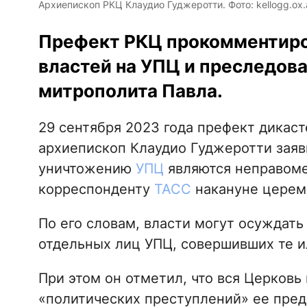
Архиепископ РКЦ Клаудио Гуджеротти. Фото: kellogg.ox.
Префект РКЦ прокомментиро
властей на УПЦ и преследов
митрополита Павла.
29 сентября 2023 года префект дикас
архиепископ Клаудио Гуджеротти заяви
уничтожению
УПЦ
являются неправоме
корреспонденту
ТАСС
накануне церемо
По его словам, власти могут осуждать
отдельных лиц УПЦ, совершивших те и
При этом он отметил, что вся Церковь
«политических преступлений» ее пред