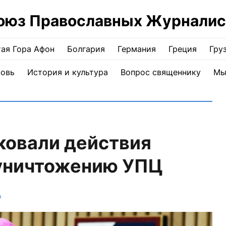
оюз Православных Журналис
ая Гора Афон
Болгария
Германия
Греция
Гру
ковь
История и культура
Вопрос священнику
Мы
ковали действия
 уничтожению УПЦ
о