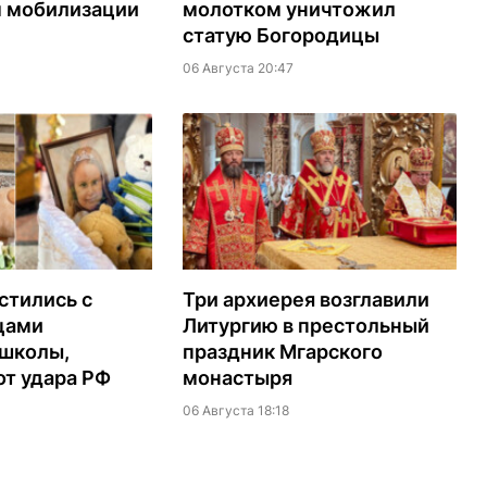
м мобилизации
молотком уничтожил
статую Богородицы
06 Августа 20:47
стились с
Три архиерея возглавили
цами
Литургию в престольный
 школы,
праздник Мгарского
т удара РФ
монастыря
06 Августа 18:18