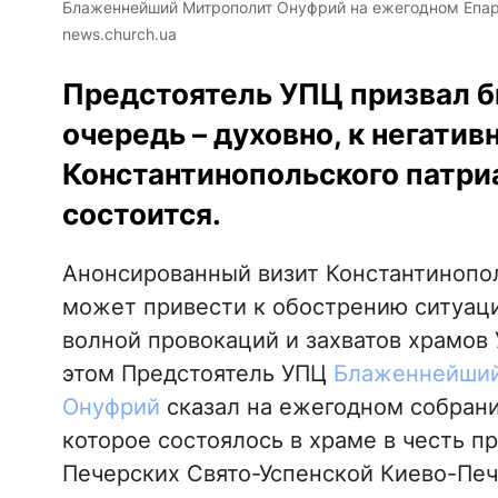
Блаженнейший Митрополит Онуфрий на ежегодном Епар
news.church.ua
Предстоятель УПЦ призвал б
очередь – духовно, к негати
Константинопольского патриа
состоится.
Анонсированный визит Константинопол
может привести к обострению ситуаци
волной провокаций и захватов храмов
этом Предстоятель УПЦ
Блаженнейший
Онуфрий
сказал на ежегодном собрани
которое состоялось в храме в честь 
Печерских Свято-Успенской Киево-Печ