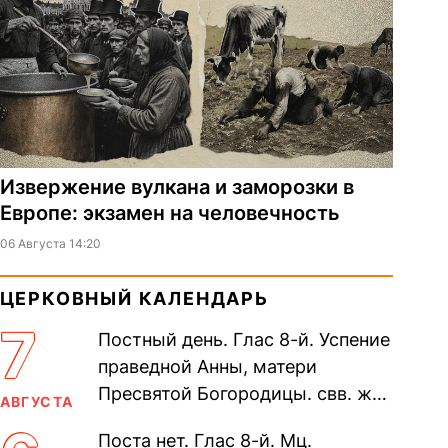
Извержение вулкана и заморозки в
Европе: экзамен на человечность
06 Августа 14:20
ЦЕРКОВНЫЙ КАЛЕНДАРЬ
7
Постный день. Глас 8-й. Успение
праведной Анны, матери
Пресвятой Богородицы. свв. жен
АВГУСТА
Олимпиа́ды, диаконисы (409) и
Поста нет. Глас 8-й. Мц.
прп. Евпракси́и девы,...