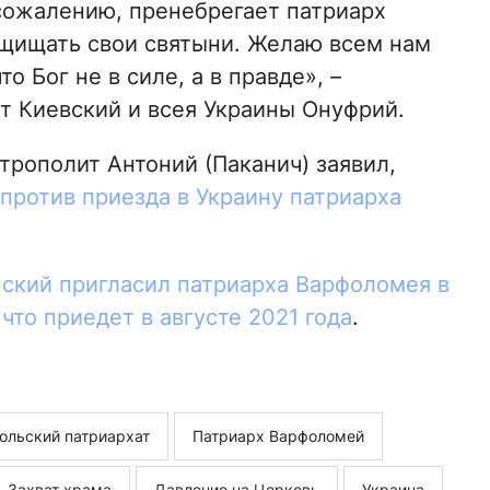
сожалению, пренебрегает патриарх
ащищать свои святыни. Желаю всем нам
о Бог не в силе, а в правде», –
 Киевский и всея Украины Онуфрий.
рополит Антоний (Паканич) заявил,
против приезда в Украину патриарха
ский пригласил патриарха Варфоломея в
что приедет в августе 2021 года
.
ольский патриархат
Патриарх Варфоломей
Захват храма
Давление на Церковь
Украина