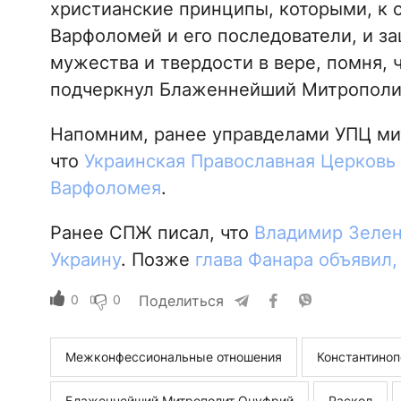
христианские принципы, которыми, к 
Варфоломей и его последователи, и з
мужества и твердости в вере, помня, чт
подчеркнул Блаженнейший Митрополит
Напомним, ранее управделами УПЦ мит
что
Украинская Православная Церковь 
Варфоломея
.
Ранее СПЖ писал, что
Владимир Зелен
Украину
. Позже
глава Фанара объявил, 
0
0
Поделиться
Межконфессиональные отношения
Константиноп
Блаженнейший Митрополит Онуфрий
Раскол