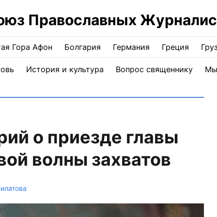
оюз Православных Журналис
ая Гора Афон
Болгария
Германия
Греция
Гру
ковь
История и культура
Вопрос священнику
Мы
ий о приезде главы
вой волны захватов
Филатова