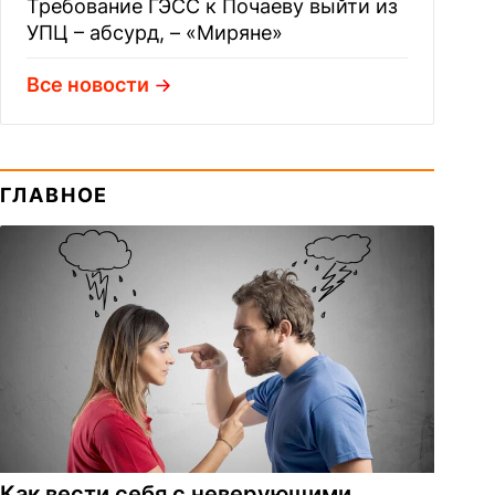
Требование ГЭСС к Почаеву выйти из
УПЦ – абсурд, – «Миряне»
Все новости
ГЛАВНОЕ
Как вести себя с неверующими