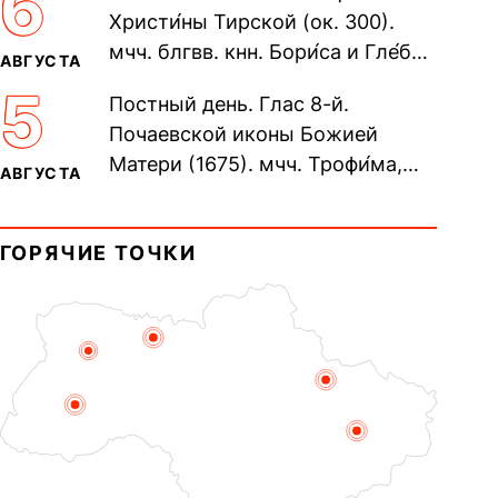
6
Христи́ны Тирской (ок. 300).
мчч. блгвв. кнн. Бори́са и Гле́ба,
АВГУСТА
во Святом Крещении Рома́на и
5
Постный день. Глас 8-й.
Дави́да (1015). Прп....
Почаевской иконы Божией
Матери (1675). мчч. Трофи́ма,
АВГУСТА
Фео́фила и с ними 13-ти
мучеников (284–305). прав.
ГОРЯЧИЕ ТОЧКИ
воина Фео́дора...