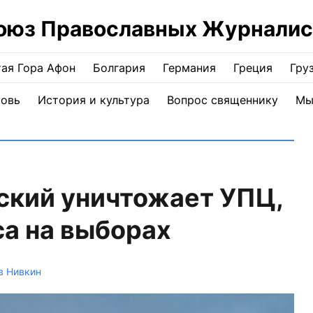
оюз Православных Журналис
ая Гора Афон
Болгария
Германия
Греция
Гру
ковь
История и культура
Вопрос священнику
Мы
ский уничтожает УПЦ,
са на выборах
в Нивкин