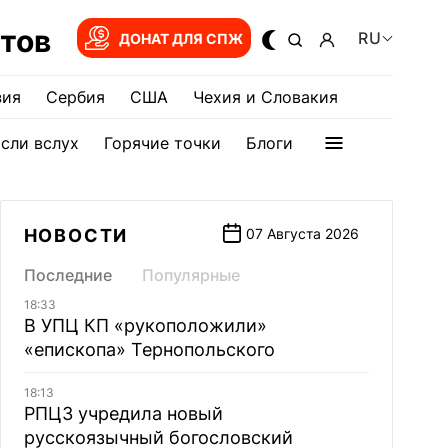
тов
RU
ДОНАТ ДЛЯ СПЖ
зия
Сербия
США
Чехия и Словакия
сли вслух
Горячие точки
Блоги
НОВОСТИ
07 Августа 2026
Последние
Популярные
18:33
В УПЦ КП «рукоположили»
«епископа» Тернопольского
18:13
РПЦЗ учредила новый
русскоязычный богословский