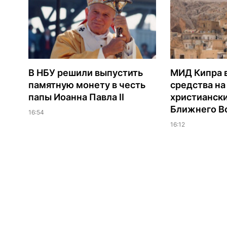
В НБУ решили выпустить
МИД Кипра 
памятную монету в честь
средства н
папы Иоанна Павла II
христианск
Ближнего В
16:54
16:12