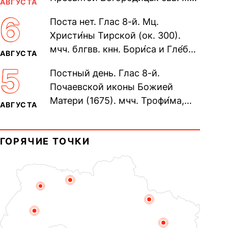
АВГУСТА
Олимпиа́ды, диаконисы (409) и
6
Поста нет. Глас 8-й. Мц.
прп. Евпракси́и девы,...
Христи́ны Тирской (ок. 300).
мчч. блгвв. кнн. Бори́са и Гле́ба,
АВГУСТА
во Святом Крещении Рома́на и
5
Постный день. Глас 8-й.
Дави́да (1015). Прп....
Почаевской иконы Божией
Матери (1675). мчч. Трофи́ма,
АВГУСТА
Фео́фила и с ними 13-ти
мучеников (284–305). прав.
ГОРЯЧИЕ ТОЧКИ
воина Фео́дора...