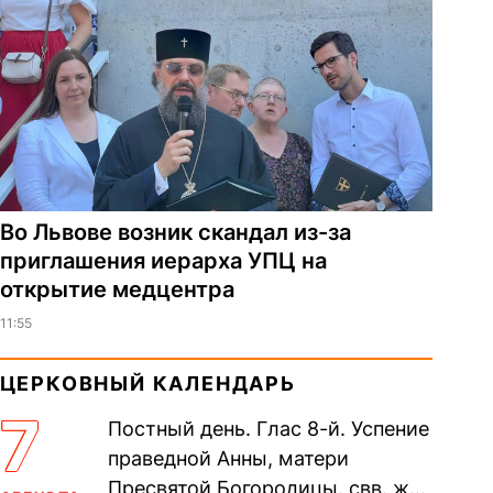
Во Львове возник скандал из-за
приглашения иерарха УПЦ на
открытие медцентра
11:55
ЦЕРКОВНЫЙ КАЛЕНДАРЬ
7
Постный день. Глас 8-й. Успение
праведной Анны, матери
Пресвятой Богородицы. свв. жен