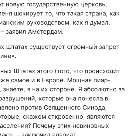
т новую государственную церковь,
меня шокирует то, что такая страна, как
анским руководством, как я думал,
 – заявил Амстердам.
ых Штатах существует огромный запрет
аине».
ых Штатах этого (того, что происходит
о же самое и в Европе. Мощная пиар-
знаете, я на их стороне. Я абсолютно за
 разрушений, которые она понесла в
равлено против Священного Синода,
оторые, скажем откровенно, являются
аселения? Почему этих невиновных
аю», – заключил адвокат.