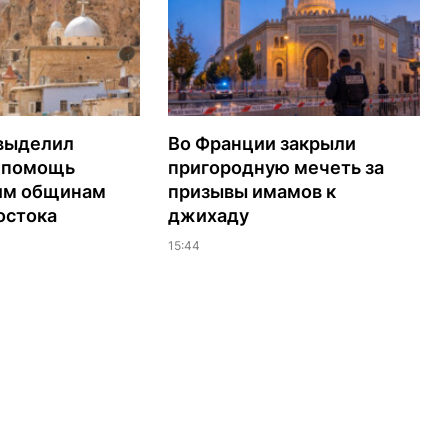
выделил
Во Франции закрыли
а помощь
пригородную мечеть за
им общинам
призывы имамов к
остока
джихаду
15:44