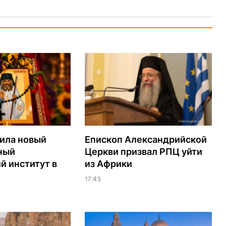
ила новый
Епископ Александрийской
ный
Церкви призвал РПЦ уйти
й институт в
из Африки
17:43