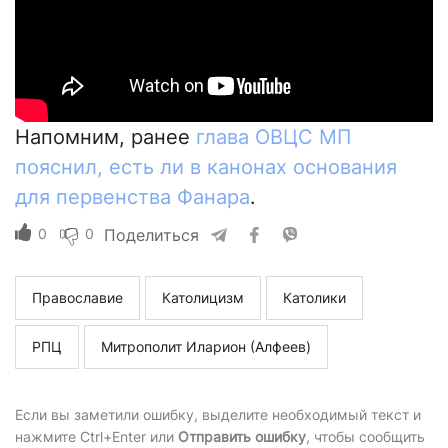
Напомним, ранее
глава ОВЦС МП
пояснил, есть ли в канонах основания
для первенства Фанара
.
0
0
Поделиться
Православие
Католицизм
Католики
РПЦ
Митрополит Иларион (Алфеев)
Если вы заметили ошибку, выделите необходимый текст и
нажмите Ctrl+Enter или
Отправить ошибку
, чтобы сообщить