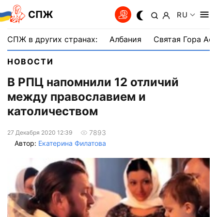
СПЖ
RU
СПЖ в других странах:
Албания
Святая Гора Аф
НОВОСТИ
В РПЦ напомнили 12 отличий
между православием и
католичеством
7893
27 Декабря 2020 12:39
Автор:
Екатерина Филатова