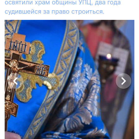
освятили храм общины УПЦ, два года
судившейся за право строиться.