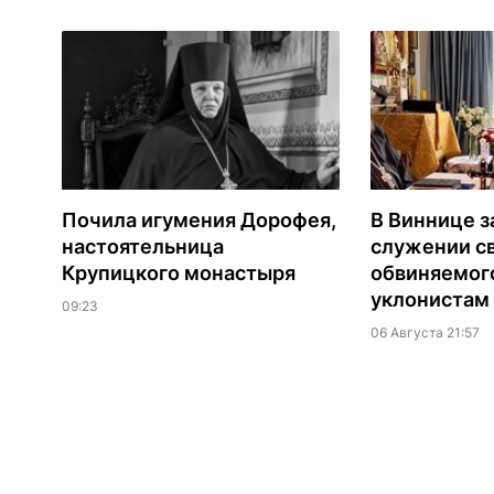
Почила игумения Дорофея,
В Виннице з
настоятельница
служении с
Крупицкого монастыря
обвиняемог
уклонистам
09:23
06 Августа 21:57