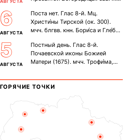
АВГУСТА
Олимпиа́ды, диаконисы (409) и
6
Поста нет. Глас 8-й. Мц.
прп. Евпракси́и девы,...
Христи́ны Тирской (ок. 300).
мчч. блгвв. кнн. Бори́са и Гле́ба,
АВГУСТА
во Святом Крещении Рома́на и
5
Постный день. Глас 8-й.
Дави́да (1015). Прп....
Почаевской иконы Божией
Матери (1675). мчч. Трофи́ма,
АВГУСТА
Фео́фила и с ними 13-ти
мучеников (284–305). прав.
ГОРЯЧИЕ ТОЧКИ
воина Фео́дора...