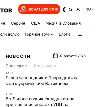
тов
RU
ДОНАТ ДЛЯ СПЖ
зия
Сербия
США
Чехия и Словакия
сли вслух
Горячие точки
Блоги
НОВОСТИ
07 Августа 2026
Последние
Популярные
12:05
Глава заповедника: Лавра должна
стать украинским Ватиканом
11:55
Во Львове возник скандал из-за
приглашения иерарха УПЦ на