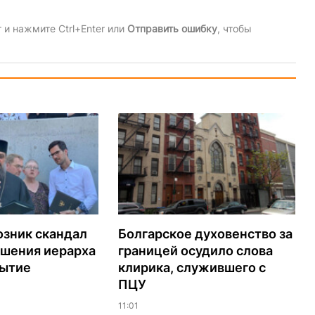
и нажмите Ctrl+Enter или
Отправить ошибку
, чтобы
озник скандал
Болгарское духовенство за
ашения иерарха
границей осудило слова
рытие
клирика, служившего с
ПЦУ
11:01