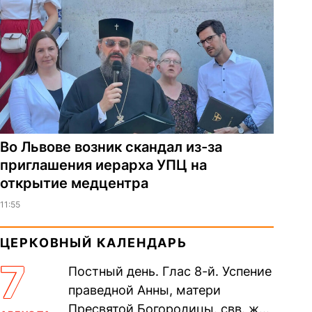
Во Львове возник скандал из-за
приглашения иерарха УПЦ на
открытие медцентра
11:55
ЦЕРКОВНЫЙ КАЛЕНДАРЬ
7
Постный день. Глас 8-й. Успение
праведной Анны, матери
Пресвятой Богородицы. свв. жен