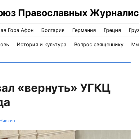
оюз Православных Журналис
ая Гора Афон
Болгария
Германия
Греция
Гру
ковь
История и культура
Вопрос священнику
Мы
вал «вернуть» УГКЦ
да
Нивкин