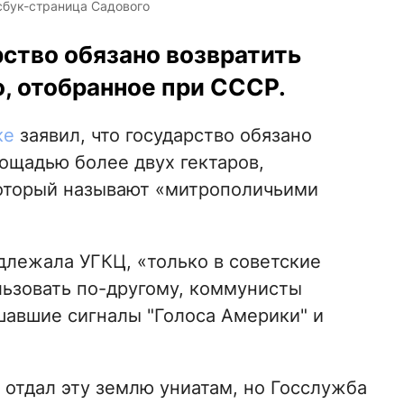
сбук-страница Садового
рство обязано возвратить
, отобранное при СССР.
ке
заявил, что государство обязано
ощадью более двух гектаров,
оторый называют «митрополичьими
адлежала УГКЦ, «только в советские
ьзовать по-другому, коммунисты
шавшие сигналы "Голоса Америки" и
у отдал эту землю униатам, но Госслужба