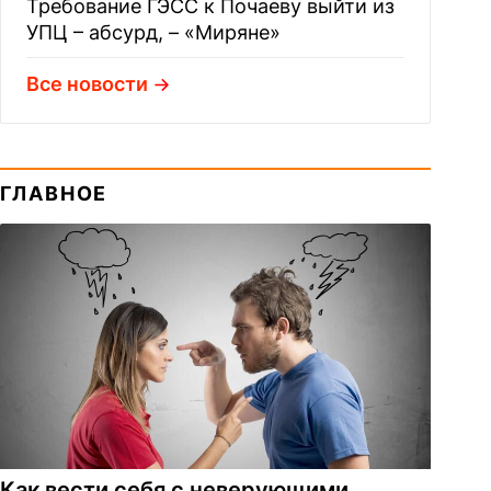
Требование ГЭСС к Почаеву выйти из
УПЦ – абсурд, – «Миряне»
Все новости
ГЛАВНОЕ
Как вести себя с неверующими