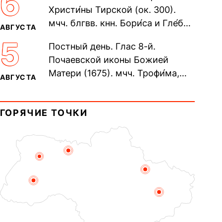
6
Христи́ны Тирской (ок. 300).
мчч. блгвв. кнн. Бори́са и Гле́ба,
АВГУСТА
во Святом Крещении Рома́на и
5
Постный день. Глас 8-й.
Дави́да (1015). Прп....
Почаевской иконы Божией
Матери (1675). мчч. Трофи́ма,
АВГУСТА
Фео́фила и с ними 13-ти
мучеников (284–305). прав.
ГОРЯЧИЕ ТОЧКИ
воина Фео́дора...