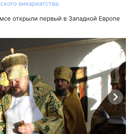
ского викариатства.
рмсе открыли первый в Западной Европе