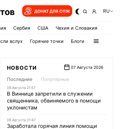
тов
RU
ДОНАТ ДЛЯ СПЖ
зия
Сербия
США
Чехия и Словакия
сли вслух
Горячие точки
Блоги
НОВОСТИ
07 Августа 2026
Последние
Популярные
06 Августа 21:57
В Виннице запретили в служении
священника, обвиняемого в помощи
уклонистам
06 Августа 21:47
Заработала горячая линия помощи