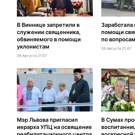
В Виннице запретили в
Заработала 
служении священника,
помощи св
обвиняемого в помощи
по вопроса
уклонистам
06 Августа 21:47
06 Августа 21:57
Мэр Львова пригласил
В Сумах про
иерарха УПЦ на освящение
воспитанни
реабилитационного центра
воскресной