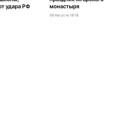
т удара РФ
монастыря
06 Августа 18:18