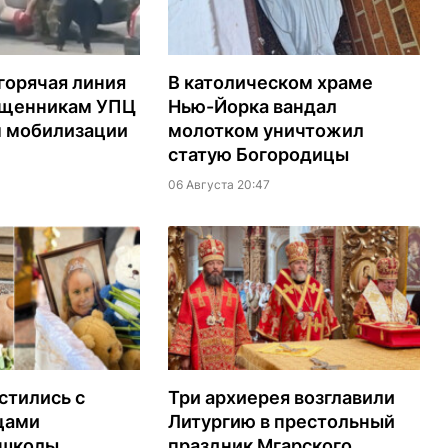
горячая линия
В католическом храме
ященникам УПЦ
Нью-Йорка вандал
м мобилизации
молотком уничтожил
статую Богородицы
06 Августа 20:47
стились с
Три архиерея возглавили
цами
Литургию в престольный
 школы,
праздник Мгарского