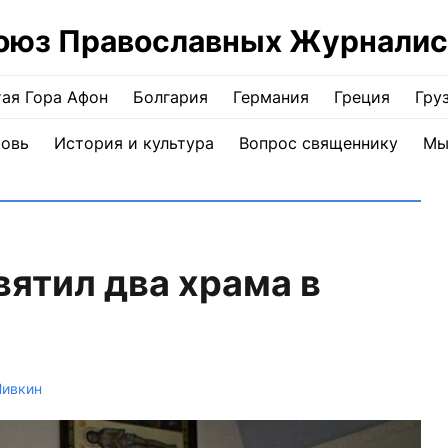
оюз Православных Журналис
ая Гора Афон
Болгария
Германия
Греция
Гру
ковь
История и культура
Вопрос священнику
Мы
ятил два храма в
Нивкин