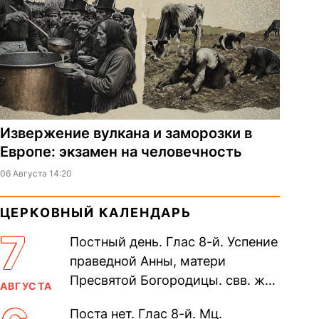
Извержение вулкана и заморозки в
Европе: экзамен на человечность
06 Августа 14:20
ЦЕРКОВНЫЙ КАЛЕНДАРЬ
7
Постный день. Глас 8-й. Успение
праведной Анны, матери
Пресвятой Богородицы. свв. жен
АВГУСТА
Олимпиа́ды, диаконисы (409) и
Поста нет. Глас 8-й. Мц.
прп. Евпракси́и девы,...