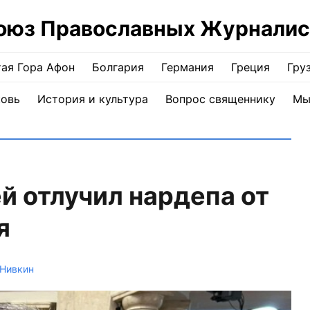
оюз Православных Журналис
ая Гора Афон
Болгария
Германия
Греция
Гру
ковь
История и культура
Вопрос священнику
Мы
й отлучил нардепа от
я
 Нивкин