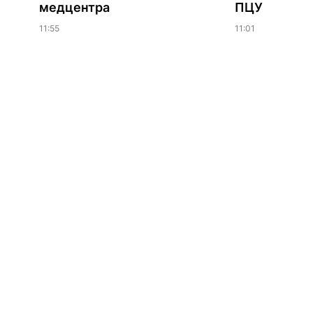
медцентра
ПЦУ
11:55
11:01