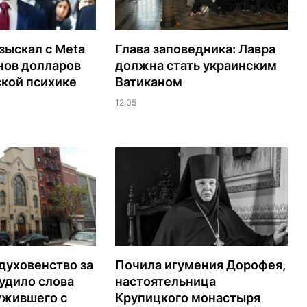
зыскал с Meta
Глава заповедника: Лавра
нов долларов
должна стать украинским
ской психике
Ватиканом
12:05
духовенство за
Почила игумения Дорофея,
удило слова
настоятельница
ужившего с
Крупицкого монастыря