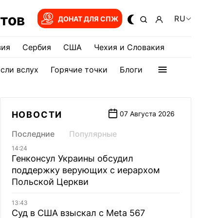
тов
RU
ДОНАТ ДЛЯ СПЖ
зия
Сербия
США
Чехия и Словакия
сли вслух
Горячие точки
Блоги
НОВОСТИ
07 Августа 2026
Последние
Популярные
14:24
Генконсул Украины обсудил
поддержку верующих с иерархом
Польской Церкви
13:43
Суд в США взыскал с Meta 567