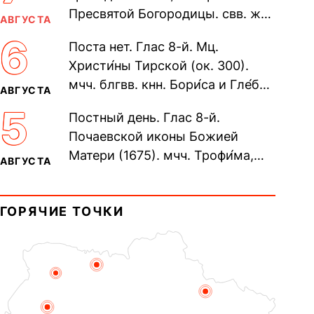
Пресвятой Богородицы. свв. жен
АВГУСТА
Олимпиа́ды, диаконисы (409) и
6
Поста нет. Глас 8-й. Мц.
прп. Евпракси́и девы,...
Христи́ны Тирской (ок. 300).
мчч. блгвв. кнн. Бори́са и Гле́ба,
АВГУСТА
во Святом Крещении Рома́на и
5
Постный день. Глас 8-й.
Дави́да (1015). Прп....
Почаевской иконы Божией
Матери (1675). мчч. Трофи́ма,
АВГУСТА
Фео́фила и с ними 13-ти
мучеников (284–305). прав.
ГОРЯЧИЕ ТОЧКИ
воина Фео́дора...