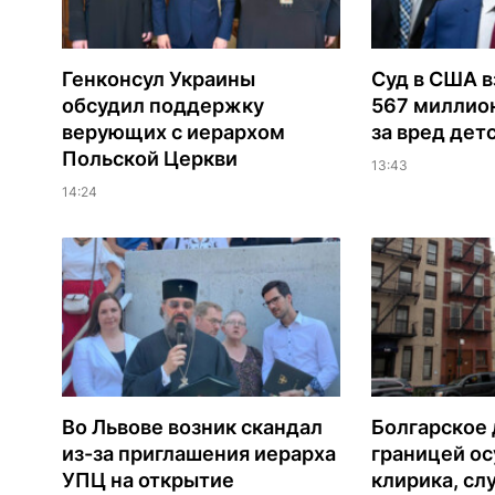
Генконсул Украины
Суд в США в
обсудил поддержку
567 миллио
верующих с иерархом
за вред дет
Польской Церкви
13:43
14:24
Во Львове возник скандал
Болгарское 
из-за приглашения иерарха
границей ос
УПЦ на открытие
клирика, сл