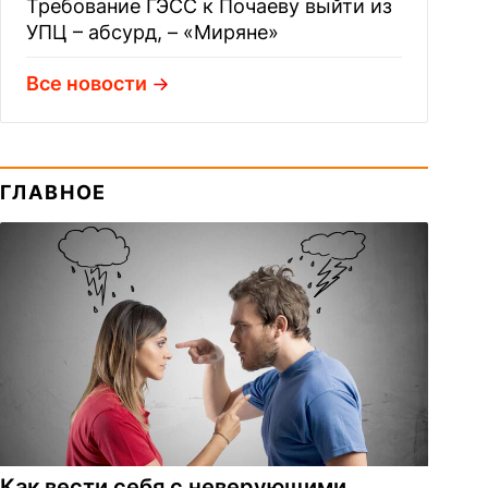
Требование ГЭСС к Почаеву выйти из
УПЦ – абсурд, – «Миряне»
Все новости
ГЛАВНОЕ
Как вести себя с неверующими