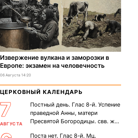
Извержение вулкана и заморозки в
Европе: экзамен на человечность
06 Августа 14:20
ЦЕРКОВНЫЙ КАЛЕНДАРЬ
7
Постный день. Глас 8-й. Успение
праведной Анны, матери
Пресвятой Богородицы. свв. жен
АВГУСТА
Олимпиа́ды, диаконисы (409) и
Поста нет. Глас 8-й. Мц.
прп. Евпракси́и девы,...