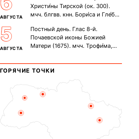
6
Христи́ны Тирской (ок. 300).
мчч. блгвв. кнн. Бори́са и Гле́ба,
АВГУСТА
во Святом Крещении Рома́на и
5
Постный день. Глас 8-й.
Дави́да (1015). Прп....
Почаевской иконы Божией
Матери (1675). мчч. Трофи́ма,
АВГУСТА
Фео́фила и с ними 13-ти
мучеников (284–305). прав.
ГОРЯЧИЕ ТОЧКИ
воина Фео́дора...