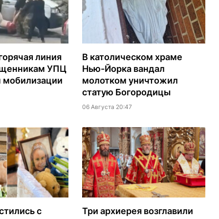
горячая линия
В католическом храме
ященникам УПЦ
Нью-Йорка вандал
м мобилизации
молотком уничтожил
статую Богородицы
06 Августа 20:47
стились с
Три архиерея возглавили