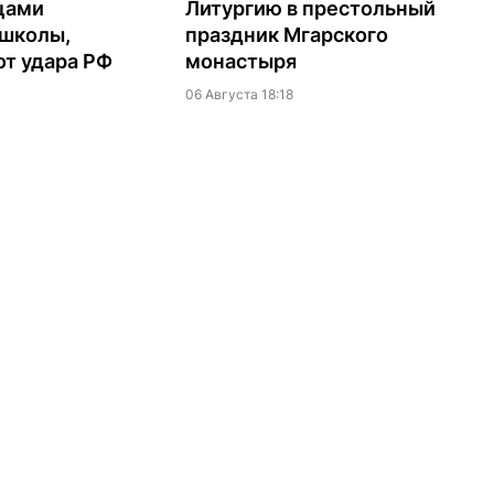
цами
Литургию в престольный
 школы,
праздник Мгарского
т удара РФ
монастыря
06 Августа 18:18