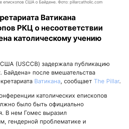
епископов США о Байдене. Фото: pillarcatholic.com
ретариата Ватикана
опов РКЦ о несоответствии
ена католическому учению
 США (USCCB) задержала публикацию
. Байдена» после вмешательства
екретариата
Ватикана
, сообщает
The Pillar
.
Конференции католических епископов
олжно было быть официально
я. В нем Гомес выразил
м, гендерной проблематике и