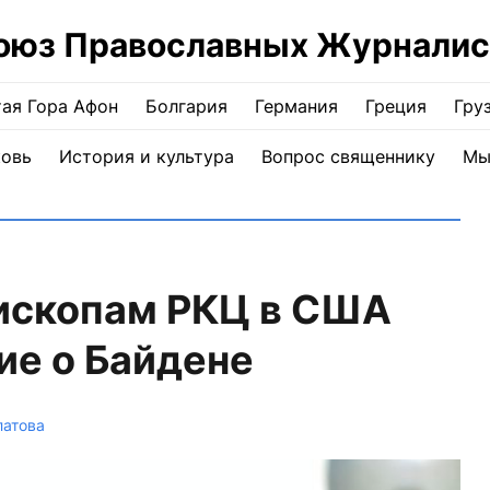
оюз Православных Журналис
ая Гора Афон
Болгария
Германия
Греция
Гру
ковь
История и культура
Вопрос священнику
Мы
пископам РКЦ в США
ие о Байдене
латова